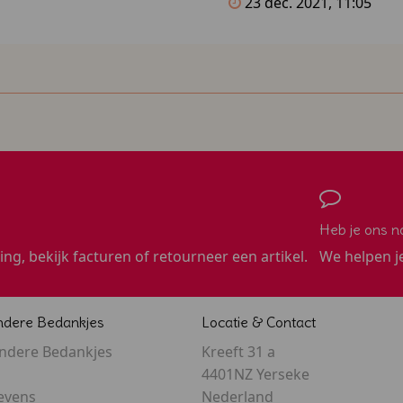
23 dec. 2021, 11:05
Heb je ons n
ling, bekijk facturen of retourneer een artikel.
We helpen j
ndere Bedankjes
Locatie & Contact
ondere Bedankjes
Kreeft 31 a
4401NZ Yerseke
evens
Nederland