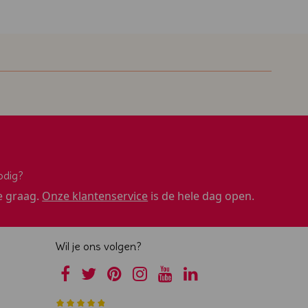
odig?
e graag.
Onze klantenservice
is de hele dag open.
Wil je ons volgen?