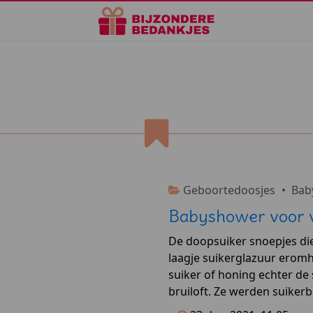
Doopsuikers
Geboortedoosjes
•
Bab
Babyshower voor 
De doopsuiker snoepjes die
laagje suikerglazuur erom
suiker of honing echter de
bruiloft. Ze werden suiker