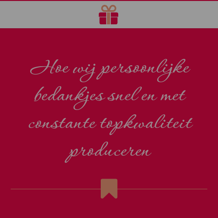
Hoe wij persoonlijke
bedankjes snel en met
constante topkwaliteit
produceren