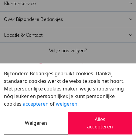
Klantenservice
Over Bijzondere Bedankjes
Locatie & Contact
Wil je ons volgen?
Bijzondere Bedankjes gebruikt cookies. Dankzij
standaard cookies werkt de website zoals het hoort.
Beoordeeld met een
9,6
door klanten
Met persoonlijke cookies maken we je shopervaring
nóg leuker en persoonlijker. Je kunt persoonlijke
cookies
accepteren
of
weigeren
.
Alles
Weigeren
Overzicht
•
Verzending
•
Cookies
•
Privacy
accepteren
© 2007 - 2026 - Bijzondere Bedankjes