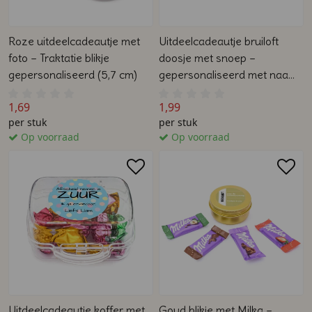
Roze uitdeelcadeautje met
Uitdeelcadeautje bruiloft
foto – Traktatie blikje
doosje met snoep –
gepersonaliseerd (5,7 cm)
gepersonaliseerd met naam
& foto
1,69
1,99
per stuk
per stuk
Op voorraad
Op voorraad
Uitdeelcadeautje koffer met
Goud blikje met Milka –