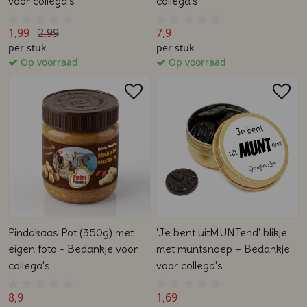
voor collega's
collega’s
1,99
2,99
7,9
per stuk
per stuk
Op voorraad
Op voorraad
Pindakaas Pot (350g) met
'Je bent uitMUNTend' blikje
eigen foto - Bedankje voor
met muntsnoep – Bedankje
collega's
voor collega's
8,9
1,69