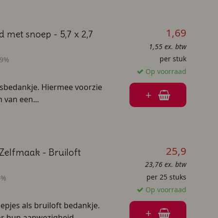
1,69
d met snoep - 5,7 x 2,7
1,55 ex. btw
per stuk
 9%
Op voorraad
ksbedankje. Hiermee voorzie
+
 van een...
25,9
Zelfmaak - Bruiloft
23,76 ex. btw
per 25 stuks
4%
Op voorraad
pjes als bruiloft bedankje.
+
r hun aanwezigheid...