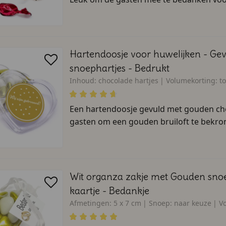
Hartendoosje voor huwelijken - Ge
snoephartjes - Bedrukt
Inhoud:
chocolade hartjes
Volumekorting:
t
Een hartendoosje gevuld met gouden ch
gasten om een gouden bruiloft te bekro
Wit organza zakje met Gouden snoe
kaartje - Bedankje
Afmetingen:
5 x 7 cm
Snoep:
naar keuze
V