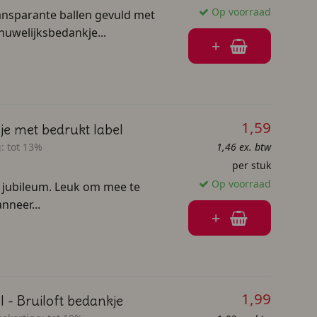
Op voorraad
ransparante ballen gevuld met
huwelijksbedankje...
+
1,59
sje met bedrukt label
:
tot 13%
1,46 ex. btw
per stuk
Op voorraad
of jubileum. Leuk om mee te
nneer...
+
1,99
 - Bruiloft bedankje