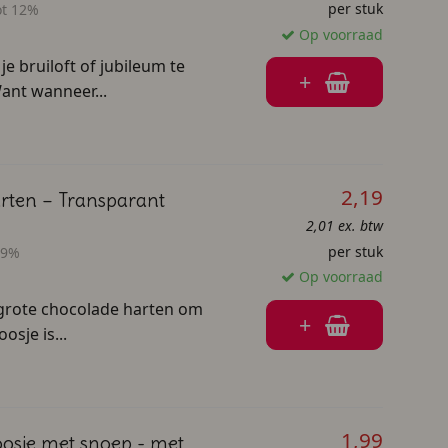
per stuk
ot 12%
Op voorraad
e bruiloft of jubileum te
+
ant wanneer...
2,19
arten – Transparant
2,01 ex. btw
per stuk
 9%
Op voorraad
 grote chocolade harten om
+
osje is...
1,99
osje met snoep - met