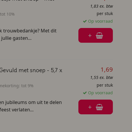
1,83 ex. btw
per stuk
tot 10%
Op voorraad
jk trouwbedankje? Met dit
+
ullie gasten...
1,69
 Gevuld met snoep - 5,7 x
1,55 ex. btw
per stuk
mekorting:
tot 9%
Op voorraad
en jubileums om uit te delen
+
est verlaten...