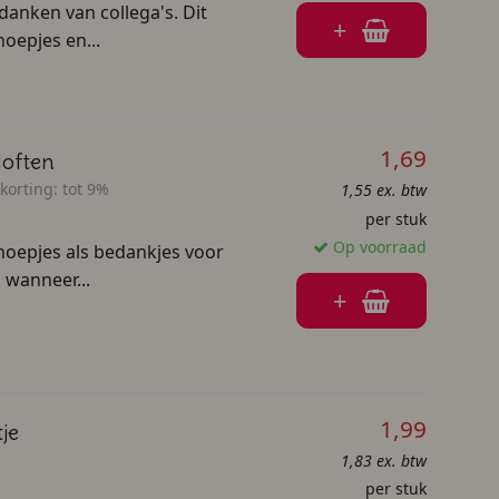
danken van collega's. Dit
+
oepjes en...
1,69
loften
korting:
tot 9%
1,55 ex. btw
per stuk
Op voorraad
snoepjes als bedankjes voor
 wanneer...
+
1,99
je
1,83 ex. btw
per stuk