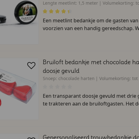
Lengte meetlint:
1,5 meter
Volumekorting:
t
Een meetlint bedankje om de gasten van j
voorzien van een handig gereedschap. W
Bruiloft bedankje met chocolade h
doosje gevuld
Snoep:
chocolade harten
Volumekorting:
tot
Een transparant doosje gevuld met drie
te trakteren aan de bruiloftgasten. Het do
Gepersonaliseerd trouwbedankje do