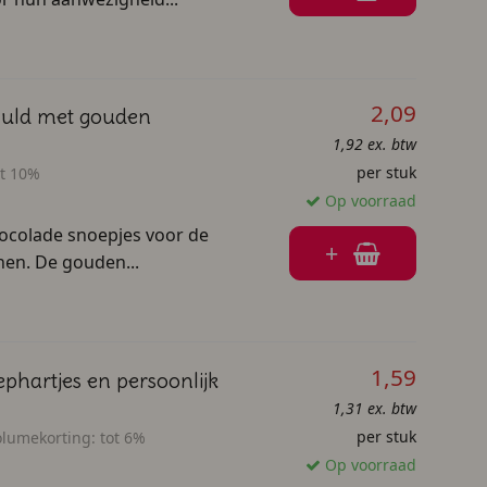
2,09
vuld met gouden
1,92 ex. btw
per stuk
ot 10%
Op voorraad
ocolade snoepjes voor de
+
nen. De gouden...
1,59
phartjes en persoonlijk
1,31 ex. btw
per stuk
olumekorting:
tot 6%
Op voorraad