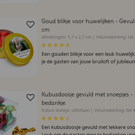
Goud blikje voor huwelijken - Gevul
cm
Afmetingen:
5,7 x 2,7 cm
Volumekorting:
tot
Een gouden blikje voor een leuk huwelij
je de gasten van jouw bruiloft of jubileum
Kubusdoosje gevuld met snoepjes - 
bedankje
Kubus doosje:
cellofaan
Volumekorting:
tot 
Een kubusdoosje gevuld met lekkere snoe
Leuk om de gasten mee te bedanken voo