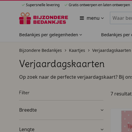
Supersnelle levering
Gratis ontwerpen en laten ontwerpen
Zoeken bi
menu
Bedankjes per gelegenheden
Bedankjes per
Bijzondere Bedankjes
Kaartjes
Verjaardagskaarten
Verjaardagskaarten
Op zoek naar de perfecte verjaardagskaart? Bij ons
verjaardagskaart vrouw, een stoere verjaardagskaar
zelf ontwerpen vanaf een blanco canvas, of één v
Filter
7 resulta
foto's of teksten toe, bestel vandaag nog en wij z
Breedte
Lengte