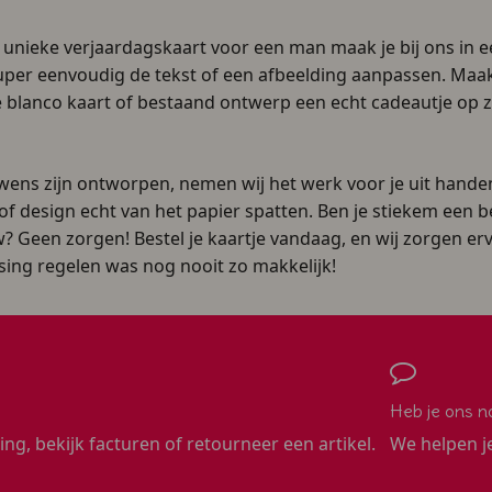
 unieke verjaardagskaart voor een man maak je bij ons in 
er eenvoudig de tekst of een afbeelding aanpassen. Maak 
 blanco kaart of bestaand ontwerp een echt cadeautje op z
ns zijn ontworpen, nemen wij het werk voor je uit handen
of design echt van het papier spatten. Ben je stiekem een b
ouw? Geen zorgen! Bestel je kaartje vandaag, en wij zorgen 
ssing regelen was nog nooit zo makkelijk!
Heb je ons n
ling, bekijk facturen of retourneer een artikel.
We helpen j