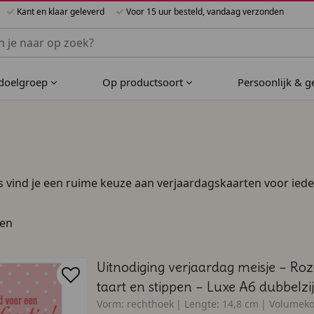
Kant en klaar geleverd
Voor 15 uur besteld, vandaag verzonden
nnen Bijzondere Bedankjes
 doelgroep
Op productsoort
Persoonlijk & 
 vind je een ruime keuze aan verjaardagskaarten voor iedere
t man, of een kaart met een flinke dosis humor, wij hebben 
an onze prachtige, kant-en-klare ontwerpen kiezen en deze
ten
orgen voor een fantastische printkwaliteit én levering de vo
Uitnodiging verjaardag meisje – Roz
taart en stippen – Luxe A6 dubbelzij
Vorm:
rechthoek
Lengte:
14,8 cm
Volumeko