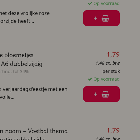
Op voorraad
et deze vrolijke roze
+
rzijde heeft...
1,79
ze bloemetjes
1,48 ex. btw
A6 dubbelzijdig
per stuk
rting:
tot 34%
Op voorraad
k verjaardagsfeestje met een
+
olle...
1,79
 en naam – Voetbal thema
1,48 ex. btw
artje dubbelzijdig