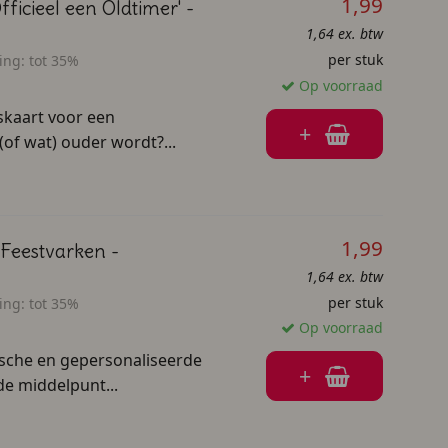
1,99
ficieel een Oldtimer' -
1,64 ex. btw
per stuk
ing:
tot 35%
Op voorraad
skaart voor een
+
(of wat) ouder wordt?...
1,99
 Feestvarken -
1,64 ex. btw
per stuk
ing:
tot 35%
Op voorraad
rische en gepersonaliseerde
+
de middelpunt...