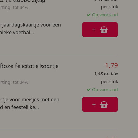
per stuk
rting:
tot 34%
Op voorraad
erjaardagskaartje voor een
+
ieke voetbal...
1,79
oze felicitatie kaartje
1,48 ex. btw
per stuk
rting:
tot 34%
Op voorraad
artje voor meisjes met een
+
 en feestelijke...