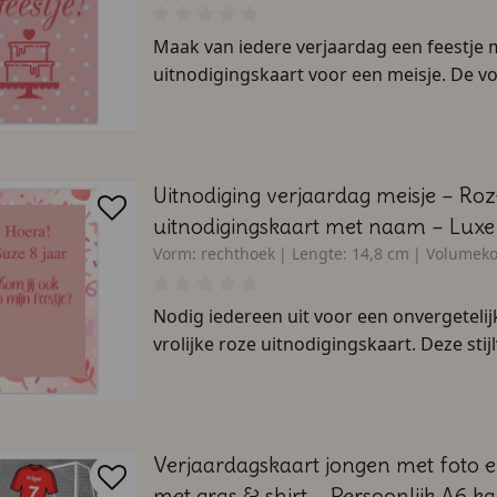
Maak van iedere verjaardag een feestje m
uitnodigingskaart voor een meisje. De voo
Uitnodiging verjaardag meisje – Ro
uitnodigingskaart met naam – Luxe 
Vorm:
rechthoek
Lengte:
14,8 cm
Volumeko
Nodig iedereen uit voor een onvergetelij
vrolijke roze uitnodigingskaart. Deze stijlv
Verjaardagskaart jongen met foto
met gras & shirt – Persoonlijk A6 ka