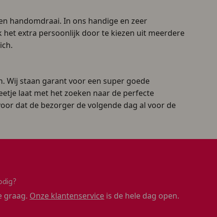
een handomdraai. In ons handige en zeer
het extra persoonlijk door te kiezen uit meerdere
ich.
. Wij staan garant voor een super goede
eetje laat met het zoeken naar de perfecte
ervoor dat de bezorger de volgende dag al voor de
odig?
e graag.
Onze klantenservice
is de hele dag open.