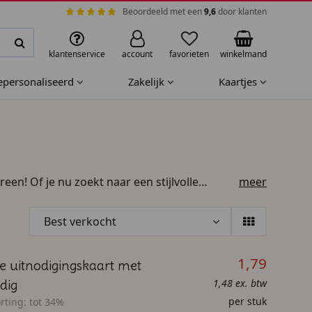
Beoordeeld met een
9,6
door klanten
klantenservice
account
favorieten
winkelmand
gepersonaliseerd
Zakelijk
Kaartjes
en! Of je nu zoekt naar een stijlvolle
meer
het ideale kaartje. Je kunt je kaart helemaal
 super eenvoudig aanpassen. Voeg je eigen
Best verkocht
lgende dag!
1,79
e uitnodigingskaart met
1,48 ex. btw
dig
per stuk
rting:
tot 34%