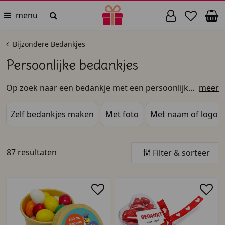
menu
Bijzondere Bedankjes
Persoonlijke bedankjes
Op zoek naar een bedankje met een persoonlijke
meer
touch? Hier kun je jouw bedankjes helemaal zelf
ontwerpen naar eigen wensen, of bedankjes
Zelf bedankjes maken
Met foto
Met naam of logo
ontvangen met een naam, tekst, logo of zelfs een
QR-code. Denk aan bedankjes voor een feest,
traktatie of een speciaal moment. Hier vind je
87 resultaten
Filter & sorteer
creatieve bedankjes voor vele gelegenheden.