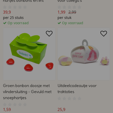
hartjes bonbons en lint
voor collega's
39,9
1,99
2,99
per 25 stuks
per stuk
Op voorraad
Op voorraad
Groen bonbon doosje met
Uitdeelcadeautje voor
vlindersluiting - Gevuld met
traktaties
snoephartjes
1,59
25,9