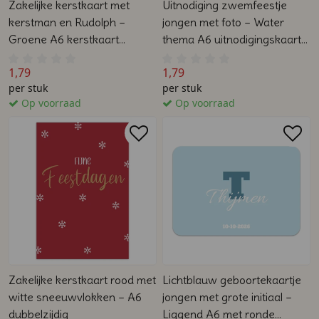
Zakelijke kerstkaart met
Uitnodiging zwemfeestje
kerstman en Rudolph –
jongen met foto – Water
Groene A6 kerstkaart
thema A6 uitnodigingskaart
dubbelzijdig
dubbelzijdig
1,79
1,79
per stuk
per stuk
Op voorraad
Op voorraad
Zakelijke kerstkaart rood met
Lichtblauw geboortekaartje
witte sneeuwvlokken – A6
jongen met grote initiaal –
dubbelzijdig
Liggend A6 met ronde