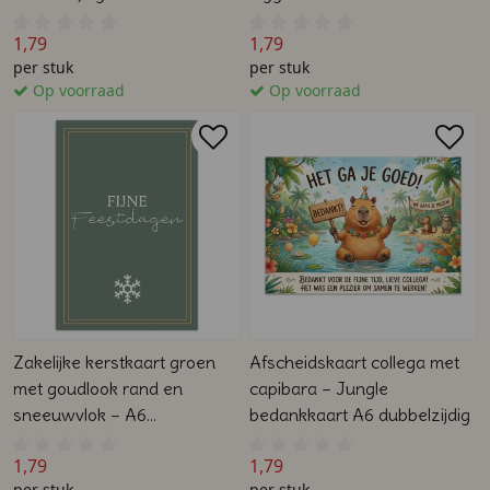
hoeken dubbelzijdig
1,79
1,79
per stuk
per stuk
Op voorraad
Op voorraad
Zakelijke kerstkaart groen
Afscheidskaart collega met
met goudlook rand en
capibara – Jungle
sneeuwvlok – A6
bedankkaart A6 dubbelzijdig
dubbelzijdig
1,79
1,79
per stuk
per stuk