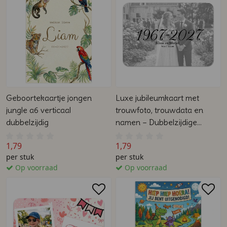
Geboortekaartje jongen
Luxe jubileumkaart met
jungle a6 verticaal
trouwfoto, trouwdata en
dubbelzijdig
namen – Dubbelzijdige
uitnodiging voor een
1,79
1,79
huwelijksjubileum
per stuk
per stuk
Op voorraad
Op voorraad