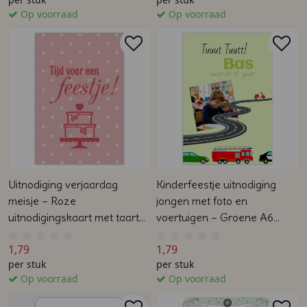
Op voorraad
Op voorraad
Uitnodiging verjaardag
Kinderfeestje uitnodiging
meisje – Roze
jongen met foto en
uitnodigingskaart met taart
voertuigen – Groene A6
en stippen – Luxe A6
uitnodigingskaart
1,79
1,79
dubbelzijdig
dubbelzijdig
per stuk
per stuk
Op voorraad
Op voorraad