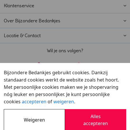
Klantenservice
Over Bijzondere Bedankjes
Locatie & Contact
Wil je ons volgen?
Bijzondere Bedankjes gebruikt cookies. Dankzij
standaard cookies werkt de website zoals het hoort.
Beoordeeld met een
9,6
door klanten
Met persoonlijke cookies maken we je shopervaring
nóg leuker en persoonlijker. Je kunt persoonlijke
cookies
accepteren
of
weigeren
.
Alles
Weigeren
Overzicht
•
Verzending
•
Cookies
•
Privacy
accepteren