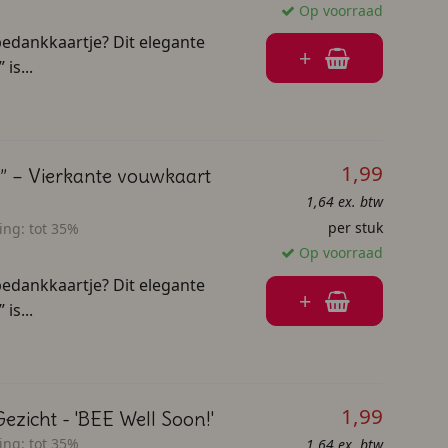
Op voorraad
 bedankkaartje? Dit elegante
+
is...
1,99
d” – Vierkante vouwkaart
1,64 ex. btw
per stuk
ing:
tot 35%
Op voorraad
 bedankkaartje? Dit elegante
+
is...
1,99
ezicht - 'BEE Well Soon!'
ing:
tot 35%
1,64 ex. btw