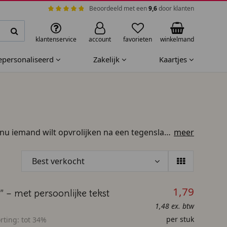
Beoordeeld met een
9,6
door klanten
klantenservice
account
favorieten
winkelmand
gepersonaliseerd
Zakelijk
Kaartjes
nu iemand wilt opvrolijken na een tegenslag,
meer
kunt elke kaart volledig naar wens
wat minder grappig design, of juist een pure,
Best verkocht
1,79
 – met persoonlijke tekst
1,48 ex. btw
per stuk
rting:
tot 34%