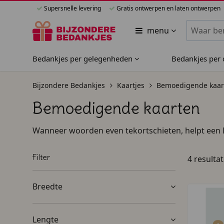
Supersnelle levering
Gratis ontwerpen en laten ontwerpen
Zoeken bi
menu
Bedankjes per gelegenheden
Bedankjes per
Bijzondere Bedankjes
Kaartjes
Bemoedigende kaar
Bemoedigende kaarten
Wanneer woorden even tekortschieten, helpt een li
medeleven wilt tonen, of een steuntje in de rug wil
personaliseren met tekst en foto. Kies je voor een
Filter
4 resulta
serieuze boodschap? Begin direct en laat zien dat
Breedte
Lengte