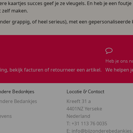
re kaartjes succes geef je ze vleugels. En heb je een foutj
t zelf maken.
er grappig, of heel serieus), met een gepersonaliseerde kaa
Heb je ons n
ling, bekijk facturen of retourneer een artikel.
We helpen j
ndere Bedankjes
Locatie & Contact
ondere Bedankjes
Kreeft 31 a
4401NZ Yerseke
evens
Nederland
T:
+31 113 76 0035
E:
info@bijzonderebedankjes.