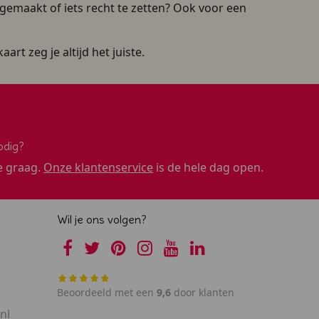
e gemaakt of iets recht te zetten? Ook voor een
rt zeg je altijd het juiste.
odig?
e graag.
Onze klantenservice
is de hele dag open.
Wil je ons volgen?
Beoordeeld met een
9,6
door klanten
nl