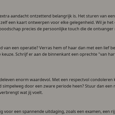
xtra aandacht ontzettend belangrijk is. Het sturen van een 
 zelf een kaart ontwerpen voor elke gelegenheid. Wil je he
boodschap precies de persoonlijke touch die de ontvanger 
d van een operatie? Verras hem of haar dan met een lief b
e keuze. Schrijf er aan de binnenkant een oprechte "van h
n medeleven enorm waardevol. Met een respectvol condoleren 
nd simpelweg door een zware periode heen? Stuur dan een mo
verbrengt wat jij voelt.
 voor een spannende uitdaging, zoals een examen, een rijbe