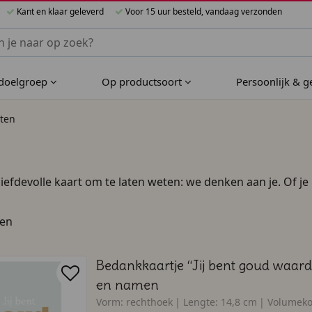
Kant en klaar geleverd
Voor 15 uur besteld, vandaag verzonden
nnen Bijzondere Bedankjes
 doelgroep
Op productsoort
Persoonlijk & 
ten
efdevolle kaart om te laten weten: we denken aan je. Of je 
t geven; hier vind je de perfecte kaart voor elk moment. Je 
 grappig ontwerp om een lach tevoorschijn te toveren, een 
ten
 je om iemand geeft.
Bedankkaartje “Jij bent goud waard”
en namen
Vorm:
rechthoek
Lengte:
14,8 cm
Volumeko