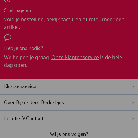
Snel regelen
Volg je bestelling, bekijk facturen of retourneer een
artikel.
Heb je ons nodig?
We helpen je graag.
Onze klantenservice
is de hele
dag open.
Klantenservice
Over Bijzondere Bedankjes
Locatie & Contact
Wil je ons volgen?