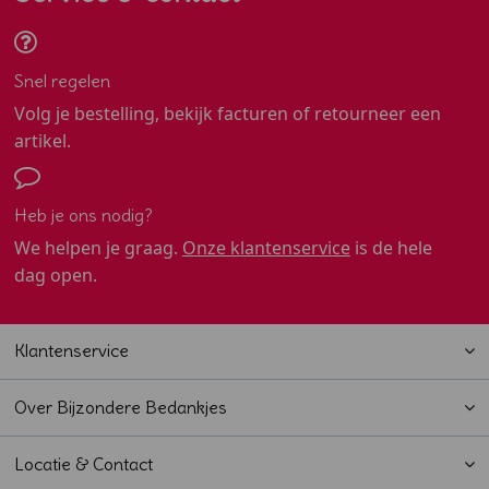
Snel regelen
Volg je bestelling, bekijk facturen of retourneer een
artikel.
Heb je ons nodig?
We helpen je graag.
Onze klantenservice
is de hele
dag open.
Klantenservice
Over Bijzondere Bedankjes
Locatie & Contact