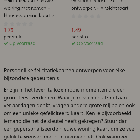
Felicitatiekaart nieuwe
Geslaagd kaart - Zelf te
woning met namen –
ontwerpen - Ansichtkaart
Housewarming kaartje
verhuisd – Luxe A6 kaart
1,79
1,49
dubbelzijdig
per stuk
per stuk
Op voorraad
Op voorraad
Persoonlijke felicitatiekaarten ontwerpen voor elke
bijzondere gebeurtenis
Er zijn in het leven talloze mooie momenten die een
groot feest verdienen. Waar je misschien al snel aan
verjaardagen denkt, vragen andere grote mijlpalen ook
om een unieke gefeliciteerd kaart. Ken je bijvoorbeeld
iemand die net de sleutel heeft gekregen? Stuur dan
een gepersonaliseerde nieuwe woning kaart om ze veel
geluk te wensen met hun nieuwe plek. Ook wanneer