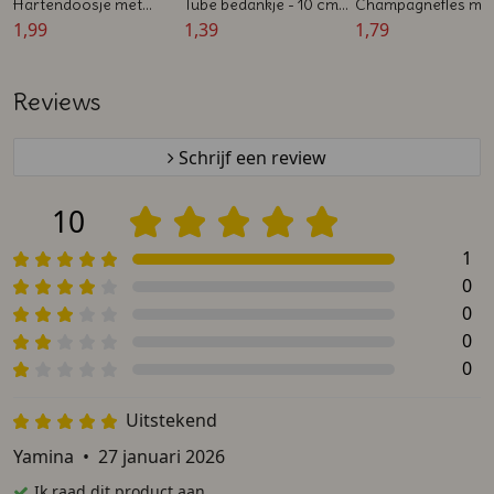
Hartendoosje met
Tube bedankje - 10 cm -
Champagnefles me
Speentje - Blauw
1,99
Transparant - Gevuld
1,39
Speentje en Snoep 
1,79
met Snoephartjes -
Roze of Blauw -
Babybedankje
Geboortebedankje
Reviews
Schrijf een review
10
1
0
0
0
0
Uitstekend
Yamina
•
27 januari 2026
Ik raad dit product aan