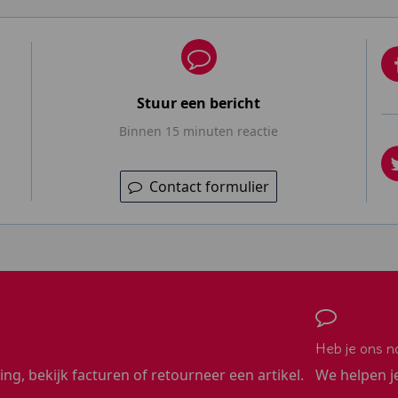
Stuur een bericht
Binnen 15 minuten reactie
Contact formulier
Heb je ons n
ling, bekijk facturen of retourneer een artikel.
We helpen j