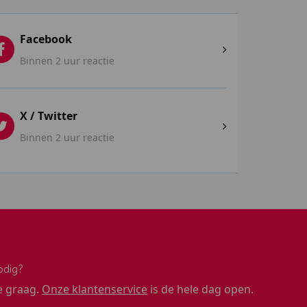
Facebook
Binnen 2 uur reactie
X / Twitter
Binnen 2 uur reactie
odig?
e graag.
Onze klantenservice
is de hele dag open.