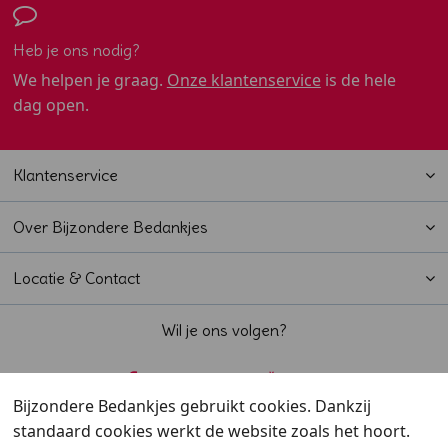
Heb je ons nodig?
We helpen je graag.
Onze klantenservice
is de hele
dag open.
Klantenservice
Over Bijzondere Bedankjes
Locatie & Contact
Wil je ons volgen?
Bijzondere Bedankjes gebruikt cookies. Dankzij
standaard cookies werkt de website zoals het hoort.
Beoordeeld met een
9,6
door klanten