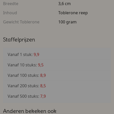
verrassing niet ontbreken. Een heerlijke Toblerone
Breedte
3,6 cm
chocolade reep, van 100 gram, wordt gewaardeerd
Inhoud
Toblerone reep
door iedereen. Zo heb jij een smaakvol cadeau wat blijft
hangen. Het vrachtwagen doosje is eenvoudig te
Gewicht Toblerone
100 gram
openen en weer te sluiten, zodat de ontvangers deze
nog even kunnen bewaren.
Staffelprijzen
Volledig te ontwerpen en bedrukken
Vanaf 1 stuk:
9,9
Ondanks dat het cadeaudoosje volledig
gepersonaliseerd is, heb je de bedankjes vaak de
Vanaf 10 stuks:
9,5
volgende dag in huis. Zo kun jij last-minute
werknemers, klanten of bezoekers toch nog bedanken
Vanaf 100 stuks:
8,9
met een persoonlijk relatiegeschenk.
Vanaf 200 stuks:
8,5
Vanaf 500 stuks:
7,9
Anderen bekeken ook