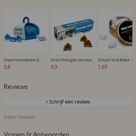
Gepersonaliseerd
Vrachtwagen doosje
Goud rond blikje -
bedankdoosje met
3,8
met Toblerone -
9,9
Gevuld met snoep -
1,69
snoepjes - Zakelijk
Bedankje voor
Zakelijk bedankje
bedankje
collega's
Reviews
Schrijf een review
Geen reviews
Vragen & Antwoorden