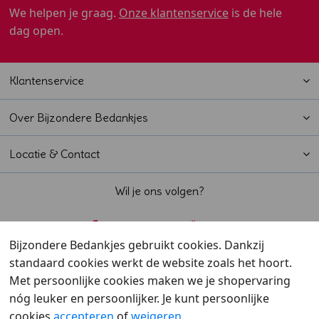
We helpen je graag.
Onze klantenservice
is de hele
dag open.
Klantenservice
Over Bijzondere Bedankjes
Locatie & Contact
Wil je ons volgen?
Bijzondere Bedankjes gebruikt cookies. Dankzij
standaard cookies werkt de website zoals het hoort.
Beoordeeld met een
9,6
door klanten
Met persoonlijke cookies maken we je shopervaring
nóg leuker en persoonlijker. Je kunt persoonlijke
cookies
accepteren
of
weigeren
.