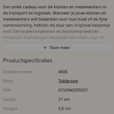
Een uniek cadeau voor de klanten en medewerkers in
de transport en logistiek. Wanneer je jouw klanten en
medewerkers wilt bedanken voor hun inzet of de fijne
samenwerking, hebben wij daar een origineel bedankje
voor. Een te personaliseren en
haarscherp
bedrukt
miniatuur vrachtwagen bedankje met naam, logo of
tekst. De vrachtauto is van stevig karton en aan de
Toon meer
buitenzijde te bedrukken in full color. Zo plaats je met
de designer tool eenvoudig en snel je eigen tekst en
Productspecificaties
logo op de vrachtwagen. Dit gepersonaliseerde
ontwerp maakt het cadeau uniek.
Artikelnummer
4606
Tip
: dit bedankje is natuurlijk ook leuk als cadeautje
voor
Dag van de Chauffeur
.
Merk
Toblerone
EAN
6150940299201
Inhoud
Lengte
21 cm
Om te laten zien dat je de inzet en samenwerking met
Hoogte
5,6 cm
medewerkers en klanten waardeert, kan een zoete