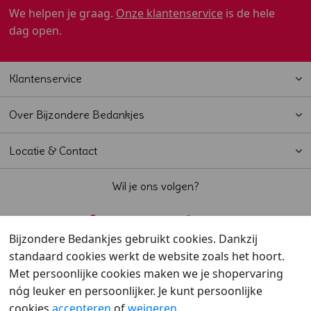
We helpen je graag.
Onze klantenservice
is de hele
dag open.
Klantenservice
Over Bijzondere Bedankjes
Locatie & Contact
Wil je ons volgen?
Bijzondere Bedankjes gebruikt cookies. Dankzij
standaard cookies werkt de website zoals het hoort.
Beoordeeld met een
9,6
door klanten
Met persoonlijke cookies maken we je shopervaring
nóg leuker en persoonlijker. Je kunt persoonlijke
cookies
accepteren
of
weigeren
.