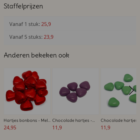
Koolhydraten: 61 g, waarvan suikers: 59 g
Staffelprijzen
Eiwitten: 6,5 g
Zout: 0,25 g
Vanaf 1 stuk:
25,9
Afmetingen
Vanaf 5 stuks:
23,9
Voor de verpakking gelden de volgende afmetingen: 6,6
cm diep, 18,8 cm breed en lang.
Anderen bekeken ook
Hartjes bonbons - Melk
Chocolade hartjes -
Chocolade hartjes 
Chocolade - 900 gram
24,95
Paars - Snoep - 1 kg
11,9
Groen - Snoep - 1 k
11,9