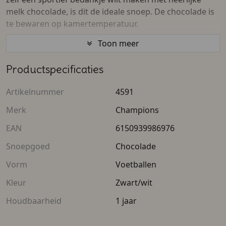
melk chocolade, is dit de ideale snoep. De chocolade is
te bewaren op kamertemperatuur.
Toon meer
Ingrediënten
Productspecificaties
Suiker, volle melkpoeder, cacaomassa, cacaoboter,
weipoeder (melk), emulgator (sojalecithine), natuurlijk
Artikelnummer
4591
vanillearoma.
Merk
Champions
Allergenen
EAN
6150939986976
Let op want deze chocolade kan noten en gluten
Snoepgoed
Chocolade
bevatten.
Vorm
Voetballen
Voedingswaarde (per 100 gram)
Kleur
Zwart/wit
Energie: 2144 kJ / 512 kcal
Houdbaarheid
1 jaar
Vet: 26 g, waarvan verzadigd: 17 g