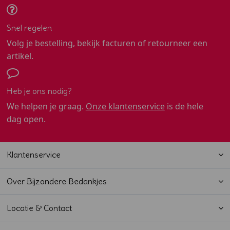
Snel regelen
Volg je bestelling, bekijk facturen of retourneer een
artikel.
Heb je ons nodig?
We helpen je graag.
Onze klantenservice
is de hele
dag open.
Klantenservice
Over Bijzondere Bedankjes
Locatie & Contact