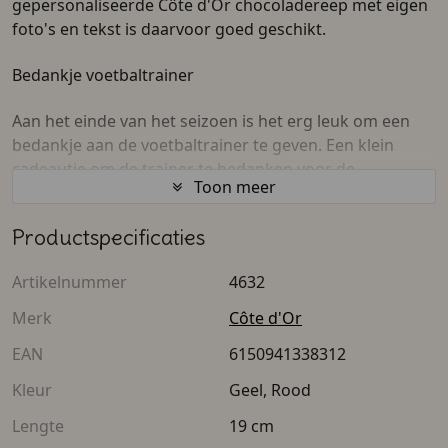
gepersonaliseerde Côte d'Or chocoladereep met eigen
foto's en tekst is daarvoor goed geschikt.
Bedankje voetbaltrainer
Aan het einde van het seizoen is het erg leuk om een
bedankje aan de voetbaltrainer te geven. Een klein
cadeautje om de trainer te bedanken voor de
Toon meer
trainingen en alle spannende wedstrijden. Ook voor de
rest van het voetbalteam is een bedankje erg leuk.
Productspecificaties
Chocolade valt altijd goed in de smaak.
Artikelnummer
4632
Gepersonaliseerd afscheidscadeau team
Merk
Côte d'Or
Deze Côte d'Or chocoladereep heeft een inhoud van
EAN
6150941338312
200 gram chocolade. Zelf kun je kiezen uit puur en
melk. Daarnaast kun je de wikkel van de chocoladereep
Kleur
Geel, Rood
volledig zelf ontwerpen. Je kiest eigen afbeeldingen,
Lengte
19 cm
tekst of eventueel een logo van de club. Zo kun je ook