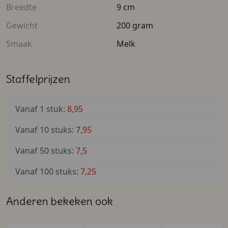
deze chocoladereep inzetten als afscheidscadeau van
Breedte
9 cm
het team, wanneer je stopt.
Gewicht
200 gram
Ook als cadeau voor de voetbaltrainer blijft deze
Smaak
Melk
chocoladereep erg leuk en lekker. Zeker de zelfgekozen
afbeeldingen maken dit een uniek bedankje. Wij
bedrukken deze in hoge kwaliteit en jij hebt deze vaak
Staffelprijzen
de volgende dag nog in huis.
Vanaf 1 stuk:
8,95
Vanaf 10 stuks:
7,95
Vanaf 50 stuks:
7,5
Vanaf 100 stuks:
7,25
Anderen bekeken ook