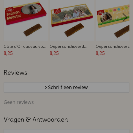
Côte d'Or cadeau voor
Gepersonaliseerd
Gepersonaliseerde
Juf of Meester
8,25
Côte d'Or Vaderdag
8,25
Côte d'Or voor Pas
8,25
cadeautje
Reviews
Schrijf een review
Geen reviews
Vragen & Antwoorden