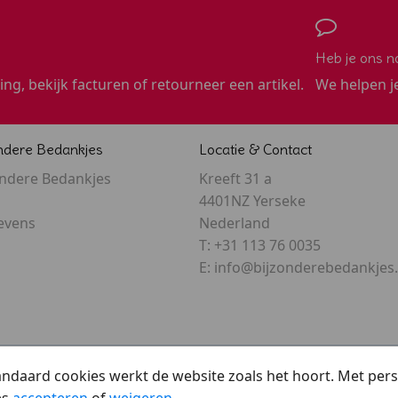
Heb je ons n
ling, bekijk facturen of retourneer een artikel.
We helpen j
ndere Bedankjes
Locatie & Contact
ondere Bedankjes
Kreeft 31 a
4401NZ Yerseke
evens
Nederland
T:
+31 113 76 0035
E:
info@bijzonderebedankjes.
tandaard cookies werkt de website zoals het hoort. Met pe
es
accepteren
of
weigeren
.