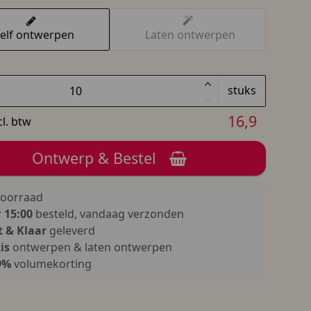
elf ontwerpen
Laten ontwerpen
stuks
16,9
cl. btw
Ontwerp & Bestel
oorraad
r
15:00
besteld, vandaag verzonden
 & Klaar
geleverd
is
ontwerpen & laten ontwerpen
9%
volumekorting