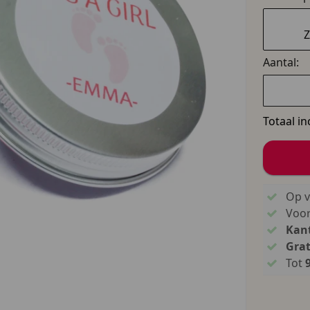
Z
Aantal:
Totaal in
Op v
Voo
Kant
Grat
Tot