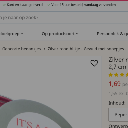
Kant en klaar geleverd
Voor 15 uur besteld, vandaag verzonden
nnen Bijzondere Bedankjes
 doelgroep
Op productsoort
Persoonlijk & 
Geboorte bedankjes
Zilver rond blikje - Gevuld met snoepjes - 
Zilver 
2,7 cm
1,69
pe
1,55 ex. 
Inhoud:
Pepe
Ontwerp