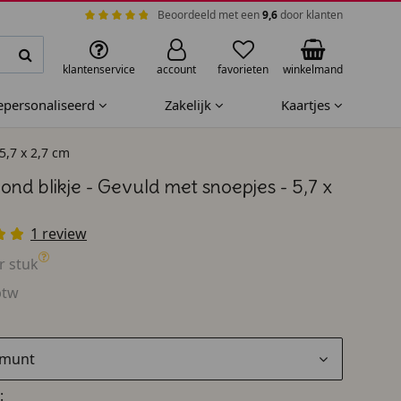
Beoordeeld met een
9,6
door klanten
klantenservice
account
favorieten
winkelmand
gepersonaliseerd
Zakelijk
Kaartjes
5,7 x 2,7 cm
rond blikje - Gevuld met snoepjes - 5,7 x
1 review
r stuk
btw
rmunt
: