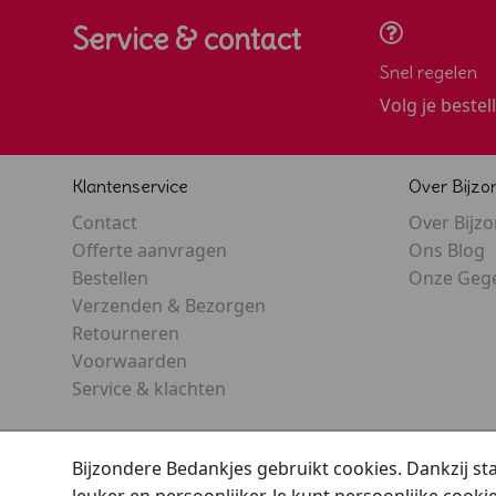
Service & contact
Snel regelen
Volg je bestel
Klantenservice
Over Bijzo
Contact
Over Bijz
Offerte aanvragen
Ons Blog
Bestellen
Onze Geg
Verzenden & Bezorgen
Retourneren
Voorwaarden
Service & klachten
Bijzondere Bedankjes gebruikt cookies. Dankzij s
leuker en persoonlijker. Je kunt persoonlijke cooki