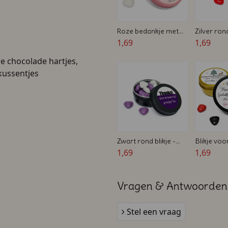
Roze bedankje met
Zilver ron
foto - Traktatie blikje -
1,69
huwelijken
1,69
5,7 x 2,7 cm
met snoep 
e chocolade hartjes,
cm
ussentjes
Zwart rond blikje -
Blikje voo
Gevuld met Snoep -
1,69
Nieuwjaar 
1,69
5,7 x 2,7 cm -
Goud of Zi
Persoonlijk bedankje
2,7 cm
Vragen & Antwoorden
Stel een vraag