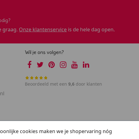
odig?
e graag.
Onze klantenservice
is de hele dag open.
Wil je ons volgen?
Beoordeeld met een
9,6
door klanten
nl
rsoonlijke cookies maken we je shopervaring nóg