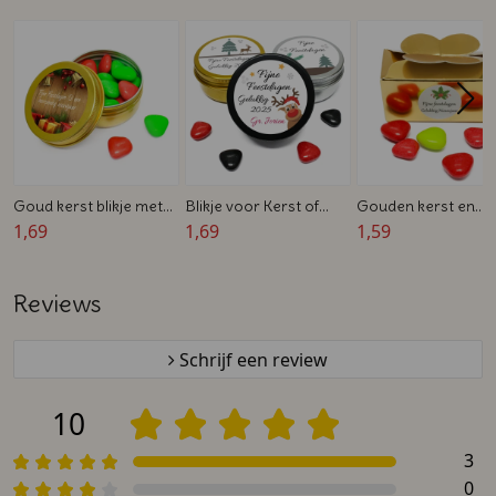
Goud kerst blikje met
Blikje voor Kerst of
Gouden kerst en
snoepjes - Feestdagen
1,69
Nieuwjaar - Zwart,
1,69
nieuwjaar doosje -
1,59
bedankje
Goud of Zilver - 5,7 x
Gevuld met
2,7 cm
snoephartjes
Reviews
Schrijf een review
10
3
0