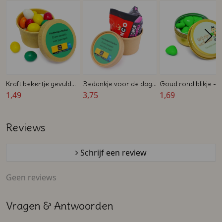
Kraft bekertje gevuld
Bedankje voor de dag
Goud rond blikje -
met snoepjes - Dag
1,49
van de
3,75
Bedankje voor
1,69
van de
vrachtwagenchauffeur
Housewarming
Vrachtwagenchauffeur
- Kraft beker met
Reviews
Venco dropjes
Schrijf een review
Geen reviews
Vragen & Antwoorden