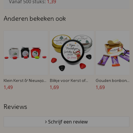
Vanaf 500 stuks:
1,39
Anderen bekeken ook
Klein Kerst & Nieuwjaar
Blikje voor Kerst of
Gouden bonbon
doosje met
1,49
Nieuwjaar - Zwart,
1,69
doosje - Gevuld me
1,69
Vlindersluiting
Goud of Zilver - 5,7 x
Milka chocolade - 
2,7 cm
Feestdagen
Reviews
Schrijf een review