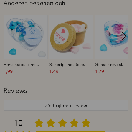
Anderen bekeken ook
Hartendoosje met
Bekertje met Roze
Gender reveal
Speentje - Blauw
1,99
Snoep hartjes - 45 ml -
1,49
bedankje -
1,79
Geboorte bedankje
Hartendoosje met
bedrukte sticker
Reviews
Schrijf een review
10