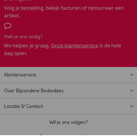
Volg je bestelling, bekijk facturen of retourneer een
artikel.
Heb je ons nodig?
We helpen je graag.
Onze klantenservice
is de hele
dag open.
Klantenservice
Over Bijzondere Bedankjes
Locatie & Contact
Wil je ons volgen?