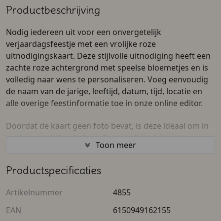
Productbeschrijving
Nodig iedereen uit voor een onvergetelijk
verjaardagsfeestje met een vrolijke roze
uitnodigingskaart. Deze stijlvolle uitnodiging heeft een
zachte roze achtergrond met speelse bloemetjes en is
volledig naar wens te personaliseren. Voeg eenvoudig
de naam van de jarige, leeftijd, datum, tijd, locatie en
alle overige feestinformatie toe in onze online editor.
Doordat de kaart geen foto bevat, is deze ideaal om in
grotere aantallen te bestellen en uit te delen aan
Toon meer
vriendjes, vriendinnetjes, klasgenootjes of familie. Zo
maak je in een handomdraai een persoonlijke
Productspecificaties
uitnodiging die perfect past bij ieder
meisjesverjaardagsfeest.
Artikelnummer
4855
De voor- en achterkant zijn volledig naar wens aan te
EAN
6150949162155
passen. Pas de teksten, namen, leeftijd en