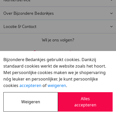
Over Bijzondere Bedankjes
Locatie & Contact
Wil je ons volgen?
Bijzondere Bedankjes gebruikt cookies. Dankzij
standaard cookies werkt de website zoals het hoort.
Beoordeeld met een
9,6
door klanten
Met persoonlijke cookies maken we je shopervaring
nóg leuker en persoonlijker. Je kunt persoonlijke
cookies
accepteren
of
weigeren
.
Alles
Weigeren
Overzicht
•
Verzending
•
Cookies
•
Privacy
accepteren
© 2007 - 2026 - Bijzondere Bedankjes