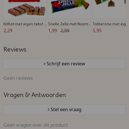
KitKat met eigen tekst -
Snelle Jelle met Naam
Toblerone met eige
Bedankje voor
2,29
en Logo
1,99
2,99
wikkel - Zakelijk
5,95
collega's
bedankje
Reviews
Schrijf een review
Geen reviews
Vragen & Antwoorden
Stel een vraag
Geen vragen over dit product