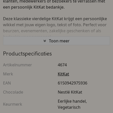
klanten, medewerkers of bezoekers te verrassen met
een persoonlijk KitKat bedankje.
Deze klassieke vierdelige KitKat krijgt een persoonlijke
wikkel met jouw eigen logo, tekst of foto. Perfect voor
beurzen, evenementen, zakelijke geschenken of als
bedankje voor personeel.
Toon meer
De KitKat heeft een onweerstaanbare smaak en is goed
Productspecificaties
geschikt voor bedrijfspromotie. Een gepersonaliseerde
chocoladereep ontvangen is altijd leuk.
Artikelnummer
4674
Extra informatie: Het gaat om de Nestlé KitKat 4 Finger
Merk
KitKat
van 4 krokante wafels omhuld met melkchocolade.
EAN
6150942975936
Deze reep bevat tarwe, melk en glutenbevattende
granen. Het gewicht van de chocoladereep is 45 gram.
Chocolade
Nestlé KitKat
Eerlijke handel,
Keurmerk
Vegetarisch