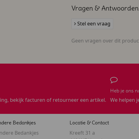
Voordelig - Geboorte
Zelfmaak 
Vragen & Antwoorden
Stel een vraag
Geen vragen over dit produc
Heb je ons n
ling, bekijk facturen of retourneer een artikel.
We helpen j
ndere Bedankjes
Locatie & Contact
ondere Bedankjes
Kreeft 31 a