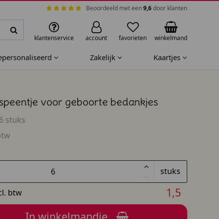
Beoordeeld met een
9,6
door klanten
klantenservice
account
favorieten
winkelmand
gepersonaliseerd
Zakelijk
Kaartjes
speentje voor geboorte bedankjes
6 stuks
btw
stuks
1,5
cl. btw
In winkelmandje