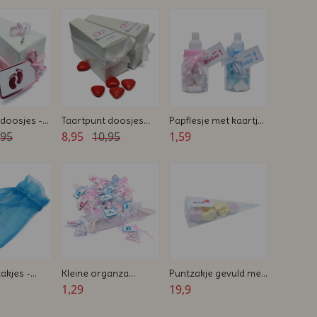
 doosjes -
Taartpunt doosjes
Papflesje met kaartje
int en
,95
met lint en kaartjes
8,95
10,95
en gevuld - wit - roze
1,59
 zelf maak
- blauw - Geboorte
Bedankje
akjes -
Kleine organza
Puntzakje gevuld met
 x 8 cm -
snoepzakjes -
1,29
snoep - Zelfmaak
19,9
ks -
Geboorte Bedankje
bedankje