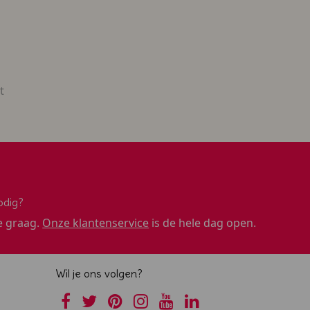
bedankje
t
odig?
e graag.
Onze klantenservice
is de hele dag open.
Wil je ons volgen?