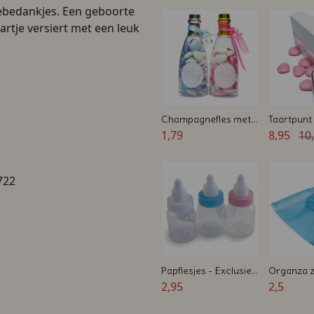
tebedankjes. Een geboorte
rtje versiert met een leuk
Champagnefles met
Taartpunt
Speentje en Snoep -
1,79
inclusief l
8,95
10
Roze of Blauw -
kaartjes -
Geboortebedankje
bedankje
722
Papflesjes - Exclusief
Organza z
Inhoud - Gratis
2,95
Blauw - 12
2,5
kaartjes - Extra
Per 10 stu