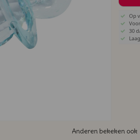
Op v
Voo
30 d
Laags
Anderen bekeken ook