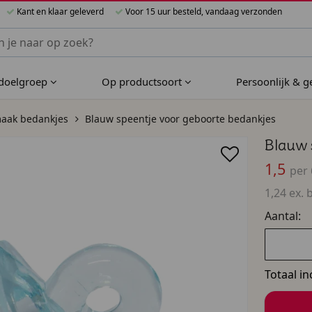
Kant en klaar geleverd
Voor 15 uur besteld, vandaag verzonden
nnen Bijzondere Bedankjes
 doelgroep
Op productsoort
Persoonlijk & 
maak bedankjes
Blauw speentje voor geboorte bedankjes
Blauw 
1,5
per 
1,24 ex. 
Aantal:
Totaal in