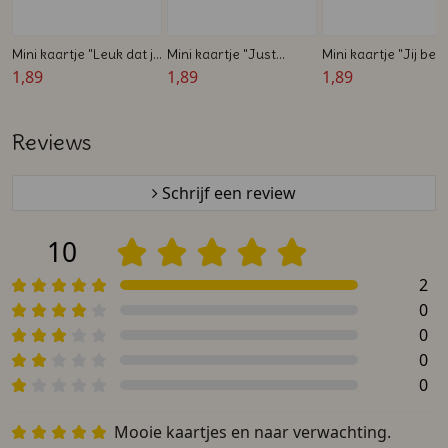
Mini kaartje "Leuk dat je
Mini kaartje "Just
Mini kaartje "Jij ben
er was!" – Zelf te
1,89
Married" met namen –
1,89
GOUD waard" - Zelf
1,89
ontwerpen – 45 x 25
Zelf te ontwerpen – 45
ontwerpen - 45 x 2
mm
x 25 mm
mm
Reviews
Schrijf een review
10
2
0
0
0
0
Mooie kaartjes en naar verwachting.