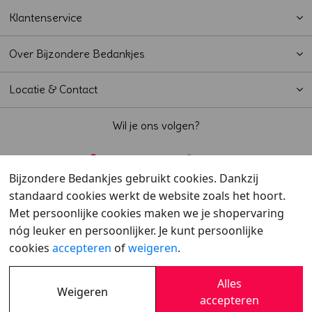
Klantenservice
Over Bijzondere Bedankjes
Locatie & Contact
Wil je ons volgen?
Bijzondere Bedankjes gebruikt cookies. Dankzij
standaard cookies werkt de website zoals het hoort.
Beoordeeld met een
9,6
door klanten
Met persoonlijke cookies maken we je shopervaring
nóg leuker en persoonlijker. Je kunt persoonlijke
cookies
accepteren
of
weigeren
.
Alles
Weigeren
Overzicht
•
Verzending
•
Cookies
•
Privacy
accepteren