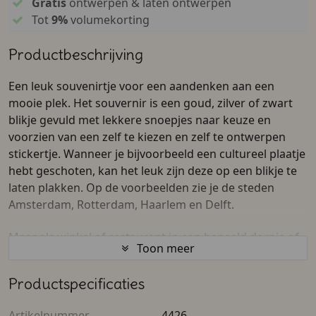
Gratis
ontwerpen & laten ontwerpen
Tot
9%
volumekorting
Productbeschrijving
Een leuk souvenirtje voor een aandenken aan een
mooie plek. Het souvernir is een goud, zilver of zwart
blikje gevuld met lekkere snoepjes naar keuze en
voorzien van een zelf te kiezen en zelf te ontwerpen
stickertje. Wanneer je bijvoorbeeld een cultureel plaatje
hebt geschoten, kan het leuk zijn deze op een blikje te
laten plakken. Op de voorbeelden zie je de steden
Amsterdam, Rotterdam, Haarlem en Delft.
Maar als winkel of restaurant in een bepaald dorpje of
Toon meer
in een stad kan het ook een leuk gebaar zijn om een
souvenirtje mee te geven aan de klanten/gasten. Een
Productspecificaties
mooi aandenken aan de plek waar ze gewinkeld of
geshopt hebben.
Artikelnummer
4426