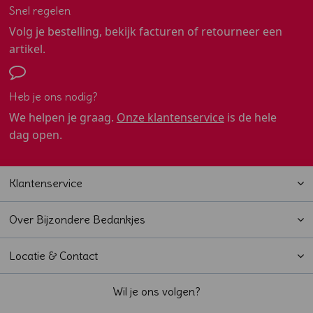
Snel regelen
Volg je bestelling, bekijk facturen of retourneer een
artikel.
Heb je ons nodig?
We helpen je graag.
Onze klantenservice
is de hele
dag open.
Klantenservice
Over Bijzondere Bedankjes
Locatie & Contact
Wil je ons volgen?