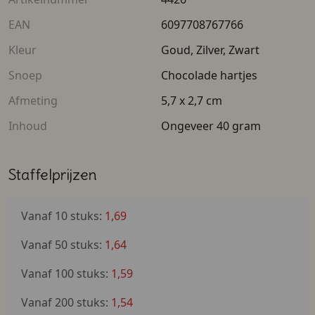
Goed om te weten
EAN
6097708767766
Kleur
Goud, Zilver, Zwart
Je mag zelf kiezen welke snoepjes je in het blikje wilt. Te
kiezen valt uit pepermuntjes, chocolaatjes, dropjes,
Snoep
Chocolade hartjes
banaantjes of zuurtjes.
Afmeting
5,7 x 2,7 cm
Het stickertje is ook naar eigen wens te ontwerpen met
Inhoud
Ongeveer 40 gram
ons ontwerpprogramma. Ook laten ontwerpen is gratis
mogelijk.
Staffelprijzen
Vanaf 10 stuks:
1,69
Vanaf 50 stuks:
1,64
Vanaf 100 stuks:
1,59
Vanaf 200 stuks:
1,54