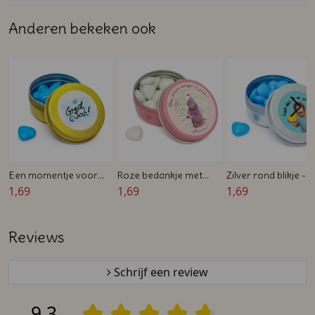
Anderen bekeken ook
Een momentje voor
Roze bedankje met
Zilver rond blikje -
een complimentje
1,69
foto - Traktatie blikje -
1,69
Gevuld met Snoep -
1,69
bedankje - Blikje met
5,7 x 2,7 cm
x 2,7 cm - Bedrukt
snoepjes
bedankje
Reviews
Schrijf een review
9,3