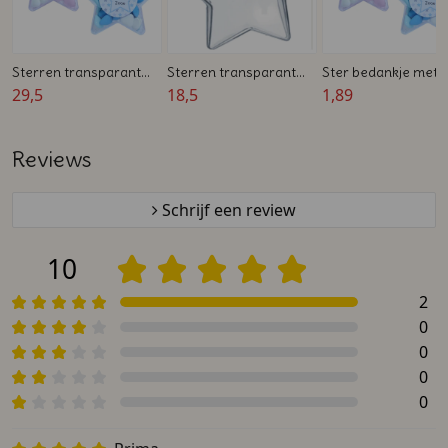
Sterren transparant
Sterren transparant
Ster bedankje met
met deksel - 50 stuks
29,5
om op te hangen
18,5
leuke sticker en gev
1,89
met snoep
Reviews
Schrijf een review
10
2
0
0
0
0