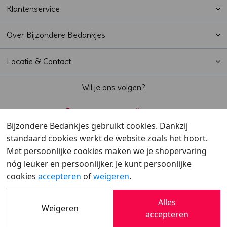
Klantenservice
Over Bijzondere Bedankjes
Locatie & Contact
Wil je ons volgen?
Bijzondere Bedankjes gebruikt cookies. Dankzij
standaard cookies werkt de website zoals het hoort.
Beoordeeld met een
9,6
door klanten
Met persoonlijke cookies maken we je shopervaring
nóg leuker en persoonlijker. Je kunt persoonlijke
cookies
accepteren
of
weigeren
.
Alles
Weigeren
Overzicht
•
Verzending
•
Cookies
•
Privacy
accepteren