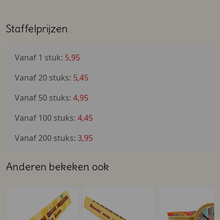
lusten. En ook de meesters en juffen verdienen
natuurlijk een bedankje. Kortom, een leuk bedankje aan
Staffelprijzen
het einde van het schooljaar voor leerlingen, de
meester en de juf.
Vanaf 1 stuk:
5,95
Vanaf 20 stuks:
5,45
Vanaf 50 stuks:
4,95
Vanaf 100 stuks:
4,45
Vanaf 200 stuks:
3,95
Anderen bekeken ook