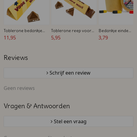
Toblerone bedankje
Toblerone reep voor
Bedankje einde
voor Juf of Meester -
11,95
de zorg - 100 gram
5,95
schooljaar
3,79
360 gram
Reviews
Schrijf een review
Geen reviews
Vragen & Antwoorden
Stel een vraag