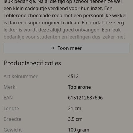
leuk bedankje. Na al die tijd op school hebben ze wel
een klein cadeautje verdiend voor hun inzet. Een
Toblerone chocolade reep met een persoonlijke wikkel
is dan een super origineel cadeau. En omdat deze erg
lekker is wordt deze altijd goed ontvangen. Een leuk
bedankje voor studenten en leerlingen dus, zeker met
hun eigen naam erop.
Toon meer
Met het persoonlijke wikkel kan de school een bedankje
Productspecificaties
naar eigen wensen maken. Bijvoorbeeld met een
schoollogo of schoolnaam, een afbeelding van de
Artikelnummer
4512
school of een leuke tekst als afscheid. Dit maakt het
eindejaars bedankje een leuk aandenken voor de
Merk
Toblerone
leerlingen/kinderen aan de fijne tijd op school.
EAN
6151212687696
Deze Toblerone reep bevat 100 gram chocolade, met
Lengte
21 cm
honing en amandelnougat. Erg lekker en daarom altijd
Breedte
3,5 cm
gewaardeerd door iedereen. De meesters en juffen,
docenten en professoren zullen er ook wel eentje
Gewicht
100 gram