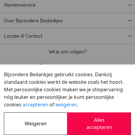
Klantenservice
Over Bijzondere Bedankjes
Locatie & Contact
Wil je ons volgen?
Bijzondere Bedankjes gebruikt cookies. Dankzij
standaard cookies werkt de website zoals het hoort.
Beoordeeld met een
9,6
door klanten
Met persoonlijke cookies maken we je shopervaring
nóg leuker en persoonlijker. Je kunt persoonlijke
cookies
accepteren
of
weigeren
.
Alles
Weigeren
Overzicht
•
Verzending
•
Cookies
•
Privacy
accepteren