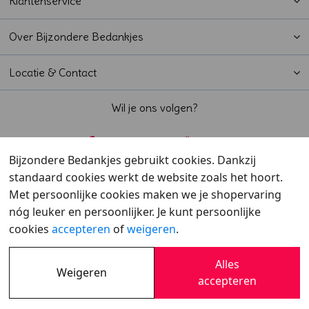
Klantenservice
Over Bijzondere Bedankjes
Locatie & Contact
Wil je ons volgen?
Bijzondere Bedankjes gebruikt cookies. Dankzij
standaard cookies werkt de website zoals het hoort.
Beoordeeld met een
9,6
door klanten
Met persoonlijke cookies maken we je shopervaring
nóg leuker en persoonlijker. Je kunt persoonlijke
cookies
accepteren
of
weigeren
.
Alles
Weigeren
Overzicht
•
Verzending
•
Cookies
•
Privacy
accepteren
© 2007 - 2026 - Bijzondere Bedankjes