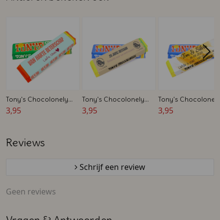
Tony's Chocolonely
Tony's Chocolonely
Tony's Chocolonel
reep - Bedankje voor
3,95
reep - Bedankje voor
3,95
reep - Bedankje vo
3,95
beterschap
jubileum
bruiloft
Reviews
Schrijf een review
Geen reviews