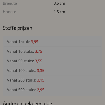
Wanneer je deze repen besteld, krijg je de verschillende
Breedte
3,5 cm
trakteer ze met deze heerlijke en originele Tony's
smaken van Tony's Chocolonely toegestuurd. De
Chocolonely reep.
Hoogte
1,5 cm
verschillende smaken zijn; melk, melk noga, melk
hazelnoot, melk karamel-zeezout, puur 51% amandel
zeezout en puur 70%.
Staffelprijzen
Vanaf 1 stuk:
3,95
Vanaf 10 stuks:
3,75
Vanaf 50 stuks:
3,55
Vanaf 100 stuks:
3,35
Vanaf 200 stuks:
3,15
Vanaf 500 stuks:
2,95
Anderen bekeken ook