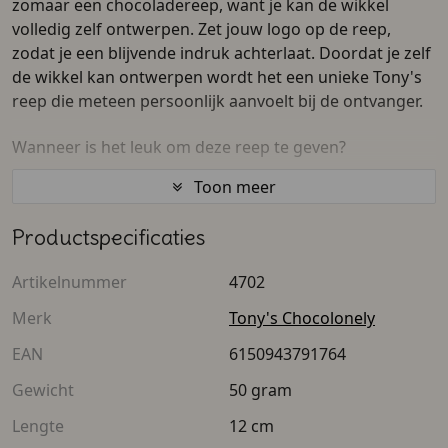
zomaar een chocoladereep, want je kan de wikkel
volledig zelf ontwerpen. Zet jouw logo op de reep,
zodat je een blijvende indruk achterlaat. Doordat je zelf
de wikkel kan ontwerpen wordt het een unieke Tony's
reep die meteen persoonlijk aanvoelt bij de ontvanger.
Wanneer is het leuk om deze reep te geven?
Toon meer
Bij beurzen: door deze reep mee te geven, trek je
meteen de aandacht van de voorbijgangers en laat je
Productspecificaties
een goede indruk achter.
Bij een jubileum: wanneer je bedrijf bijvoorbeeld 25
Artikelnummer
4702
jaar bestaat is het leuk om alle werknemers te
trakteren met een persoonlijk en lekker cadeautje.
Merk
Tony's Chocolonely
Bij de opening van je bedrijf: zorg meteen voor de
EAN
6150943791764
een goede eerste indruk door het geven van een
Gewicht
50 gram
leuk bedankje.
Bij afscheid: neem je bijvoorbeeld afscheid van
Lengte
12 cm
collega's of gaan de examenleerlingen van school af,