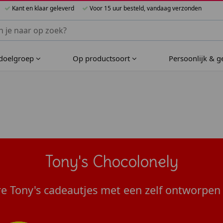
Kant en klaar geleverd
Voor 15 uur besteld, vandaag verzonden
nnen Bijzondere Bedankjes
 doelgroep
Op productsoort
Persoonlijk & 
Tony's Chocolonely
e Tony's cadeautjes met een zelf ontworpen