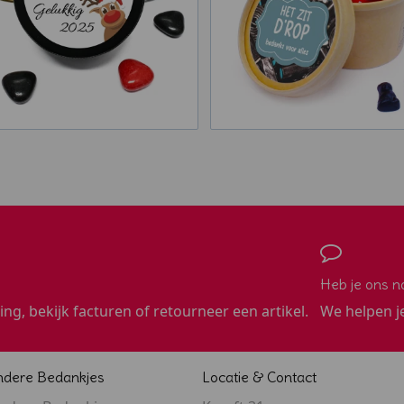
Heb je ons n
ling, bekijk facturen of retourneer een artikel.
We helpen j
ndere Bedankjes
Locatie & Contact