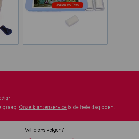
odig?
e graag.
Onze klantenservice
is de hele dag open.
Wil je ons volgen?