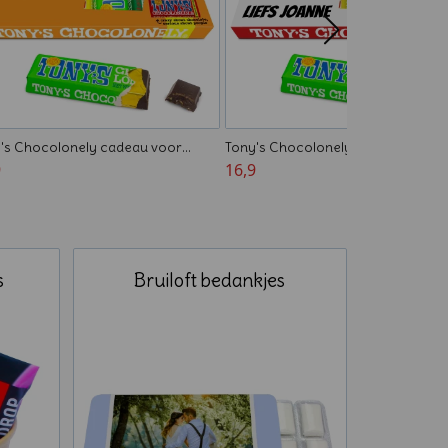
's Chocolonely cadeau voor
Tony's Chocolonely cadeau voor
aardag
9
collega's
16,9
s
Bruiloft bedankjes