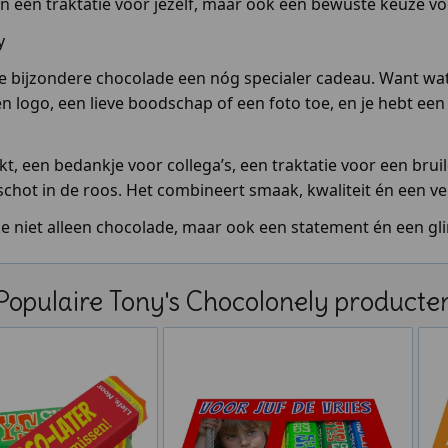
leen een traktatie voor jezelf, maar ook een bewuste keuze v
y
e bijzondere chocolade een nóg specialer cadeau. Want wat
 logo, een lieve boodschap of een foto toe, en je hebt een 
, een bedankje voor collega’s, een traktatie voor een bruilo
 schot in de roos. Het combineert smaak, kwaliteit én een v
e niet alleen chocolade, maar ook een statement én een gl
Populaire Tony's Chocolonely producte