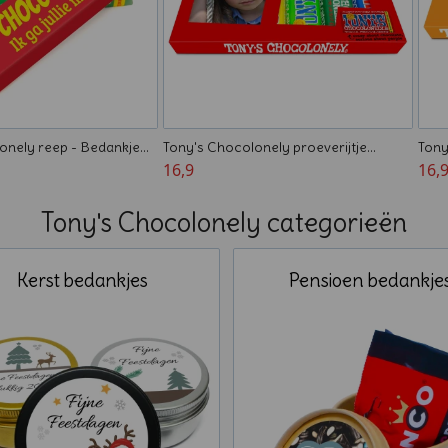
onely reep - Bedankje
Tony's Chocolonely proeverijtje
Tony
gepersonaliseerd - Cadeau voor de
16,9
verj
16,
juf/meester
Tony's Chocolonely categorieën
Kerst bedankjes
Pensioen bedankje