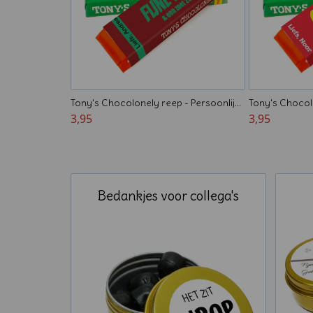
Tony's Chocolonely reep - Persoonlijk
Tony's Chocol
kerst bedankje
3,95
voor collega's
3,95
Bedankjes voor collega's