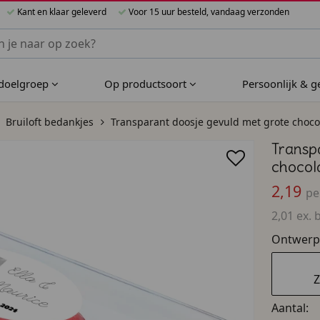
Kant en klaar geleverd
Voor 15 uur besteld, vandaag verzonden
nnen Bijzondere Bedankjes
 doelgroep
Op productsoort
Persoonlijk & 
Bruiloft bedankjes
Transparant doosje gevuld met grote chocol
Transp
chocol
2,19
pe
2,01 ex. 
Ontwerp
Z
Aantal: