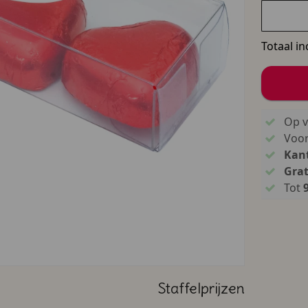
Totaal in
Op v
Voo
Kant
Grat
Tot
Staffelprijzen