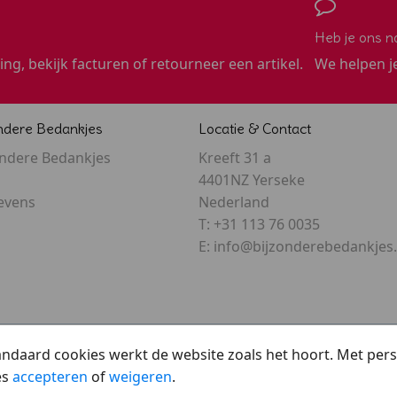
Heb je ons n
ling, bekijk facturen of retourneer een artikel.
We helpen j
ndere Bedankjes
Locatie & Contact
ondere Bedankjes
Kreeft 31 a
4401NZ Yerseke
evens
Nederland
T:
+31 113 76 0035
E:
info@bijzonderebedankjes.
tandaard cookies werkt de website zoals het hoort. Met pe
es
accepteren
of
weigeren
.