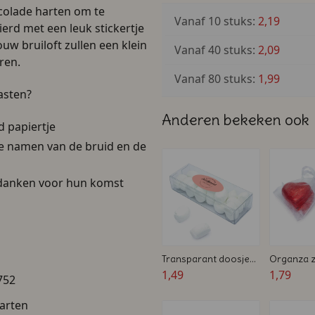
colade harten om te
Vanaf 10 stuks:
2,19
ierd met een leuk stickertje
uw bruiloft zullen een klein
Vanaf 40 stuks:
2,09
ren.
Vanaf 80 stuks:
1,99
asten?
Anderen bekeken ook
d papiertje
de namen van de bruid en de
bedanken voor hun komst
Transparant doosje
Organza z
gevuld met
1,49
chocolade
1,79
752
chocolade hartjes -
Persoonlij
Huwelijksbedankje
Bruiloft b
arten