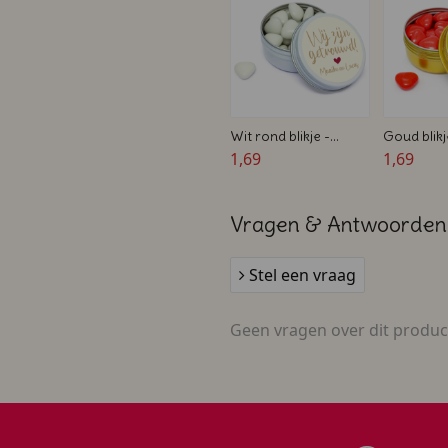
Wit rond blikje -
Goud blik
Bedankje voor
1,69
huwelijken
1,69
bruiloften
met snoep 
cm
Vragen & Antwoorden
Stel een vraag
Geen vragen over dit produc