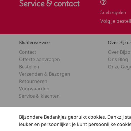
Service & contact
Snel regelen
Volg je bestel
Klantenservice
Over Bijzo
Contact
Over Bijz
Offerte aanvragen
Ons Blog
Bestellen
Onze Geg
Verzenden & Bezorgen
Retourneren
Voorwaarden
Service & klachten
Bijzondere Bedankjes gebruikt cookies. Dankzij s
leuker en persoonlijker. Je kunt persoonlijke cooki