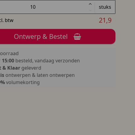
stuks
21,9
cl. btw
Ontwerp & Bestel
oorraad
r
15:00
besteld, vandaag verzonden
 & Klaar
geleverd
is
ontwerpen & laten ontwerpen
9%
volumekorting