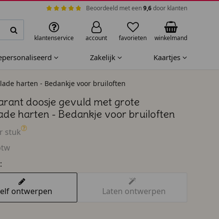
Beoordeeld met een
9,6
door klanten
klantenservice
account
favorieten
winkelmand
gepersonaliseerd
Zakelijk
Kaartjes
ade harten - Bedankje voor bruiloften
arant doosje gevuld met grote
ade harten - Bedankje voor bruiloften
r stuk
btw
:
elf ontwerpen
Laten ontwerpen