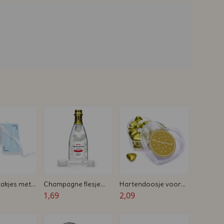
akjes met
Champagne flesje
Hartendoosje voor
 harten -
voor huwelijken -
1,69
huwelijken - Gevuld
2,09
k kaartje -
Bedrukt
met gouden
edankje
snoephartjes -