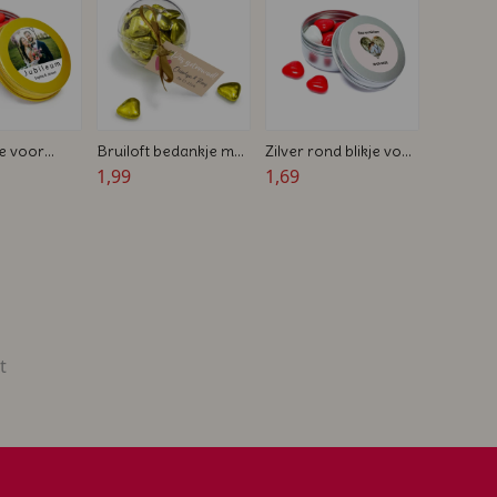
Bedrukt
je voor
Bruiloft bedankje met
Zilver rond blikje voor
 - Gevuld
bedrukt kaartje
1,99
huwelijken - Gevuld
1,69
- 5,7 x 2,7
met snoep - 5,7 x 2,7
cm
t