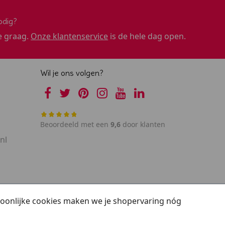
odig?
e graag.
Onze klantenservice
is de hele dag open.
Wil je ons volgen?
Beoordeeld met een
9,6
door klanten
nl
rsoonlijke cookies maken we je shopervaring nóg