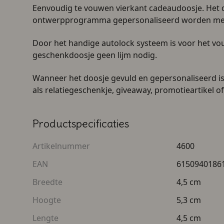
Eenvoudig te vouwen vierkant cadeaudoosje. Het 
ontwerpprogramma gepersonaliseerd worden met 
Door het handige autolock systeem is voor het vo
geschenkdoosje geen lijm nodig.
Wanneer het doosje gevuld en gepersonaliseerd is,
als relatiegeschenkje, giveaway, promotieartikel o
Productspecificaties
Artikelnummer
4600
EAN
6150940186
Breedte
4,5 cm
Hoogte
5,3 cm
Lengte
4,5 cm