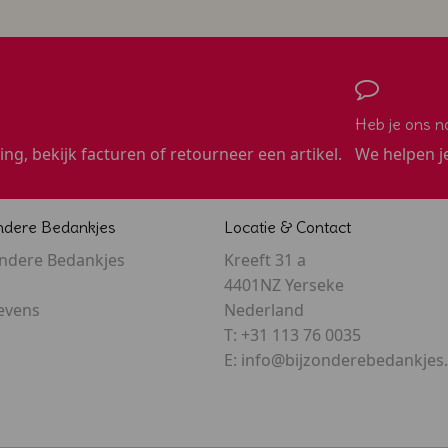
Heb je ons n
ling, bekijk facturen of retourneer een artikel.
We helpen j
ndere Bedankjes
Locatie & Contact
ondere Bedankjes
Kreeft 31 a
4401NZ Yerseke
evens
Nederland
T:
+31 113 76 0035
E:
info@bijzonderebedankjes.