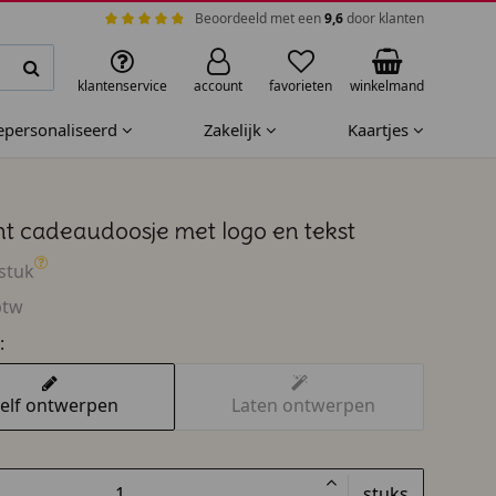
Beoordeeld met een
9,6
door klanten
klantenservice
account
favorieten
winkelmand
gepersonaliseerd
Zakelijk
Kaartjes
nt cadeaudoosje met logo en tekst
stuk
btw
:
elf ontwerpen
Laten ontwerpen
stuks