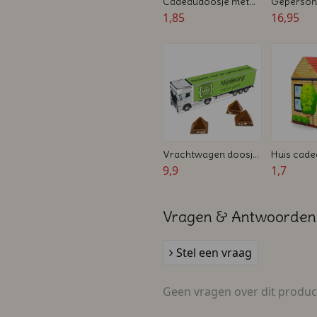
Cadeaudoosje met
Gepersona
hartjes sluiting
1,85
cadeaudo
16,95
cadeaukaa
M&M's
Vrachtwagen doosje
Huis cade
met Toblerone -
9,9
Zelf te on
1,7
Zakelijk bedankje
4,5 x 4,5 x
Vragen & Antwoorden
Stel een vraag
Geen vragen over dit produc