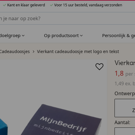
Kant en klaar geleverd
Voor 15 uur besteld, vandaag verzonden
nnen Bijzondere Bedankjes
 doelgroep
Op productsoort
Persoonlijk & 
Cadeaudoosjes
Vierkant cadeaudoosje met logo en tekst
Vierka
1,8
per 
1,49 ex. 
Ontwerp
Z
Aantal: