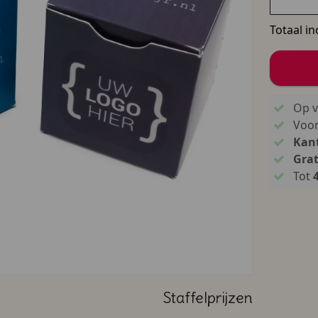
Totaal in
Op v
Voo
Kant
Grat
Tot
Staffelprijzen