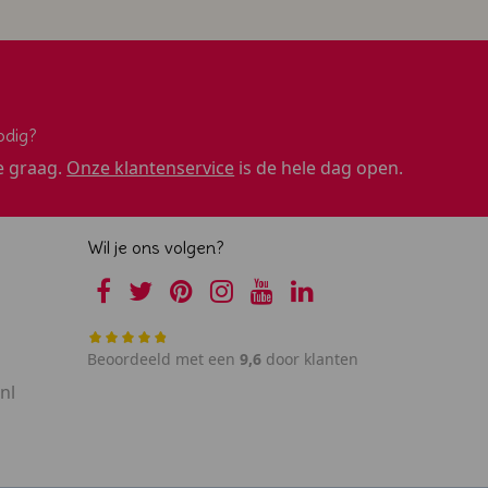
odig?
e graag.
Onze klantenservice
is de hele dag open.
Wil je ons volgen?
Beoordeeld met een
9,6
door klanten
nl