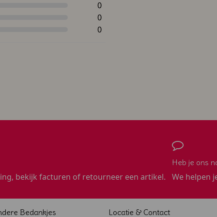
0
0
0
Heb je ons n
ling, bekijk facturen of retourneer een artikel.
We helpen j
ndere Bedankjes
Locatie & Contact