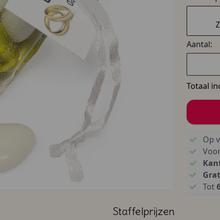
Z
Aantal:
Totaal in
Op v
Voo
Kant
Grat
Tot
Staffelprijzen