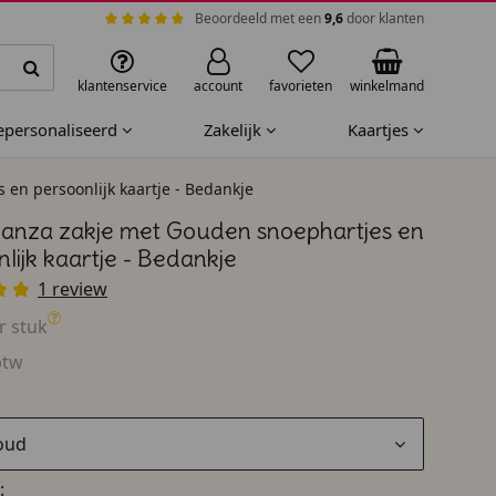
Beoordeeld met een
9,6
door klanten
klantenservice
account
favorieten
winkelmand
gepersonaliseerd
Zakelijk
Kaartjes
en persoonlijk kaartje - Bedankje
ganza zakje met Gouden snoephartjes en
lijk kaartje - Bedankje
1 review
r stuk
btw
oud
: