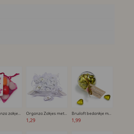
nza zakje
Organza Zakjes met
Bruiloft bedankje met
 en kaartje
Chocolade Hartjes -
1,29
bedrukt kaartje
1,99
e Bedankje
Huwelijk Bedankje