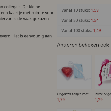
 collega's. Dit kleine
Vanaf 10 stuks:
1,59
 een kaartje met ruimte voor
iervan is de vaak gekozen
Vanaf 50 stuks:
1,54
Vanaf 100 stuks:
1,49
leverd. Het is eenvoudig aan
Anderen bekeken ook
Organza zakjes met
Roze orga
chocolade harten -
1,79
met snoep
1,29
Persoonlijk kaartje -
- Geboort
Bruiloft bedankje