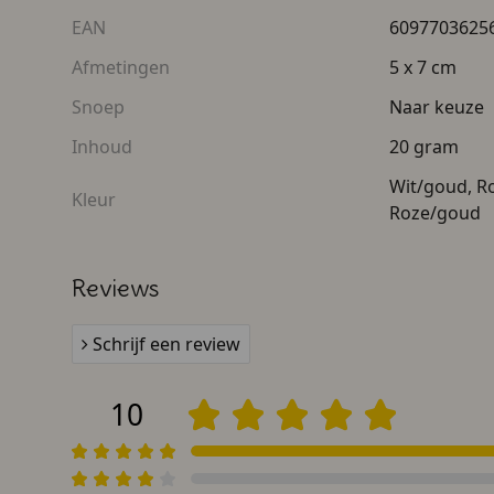
EAN
6097703625
Afmetingen
5 x 7 cm
Snoep
Naar keuze
Inhoud
20 gram
Wit/goud, R
Kleur
Roze/goud
Reviews
Schrijf een review
10