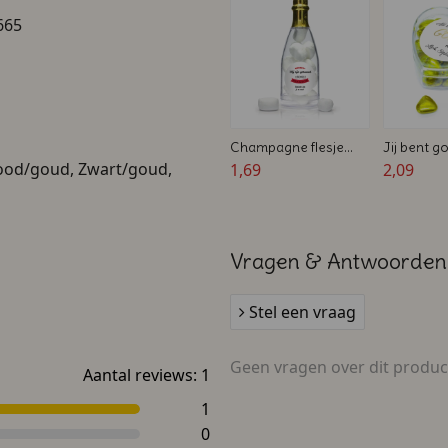
665
Champagne flesje
Jij bent 
ood/goud, Zwart/goud,
voor huwelijken -
1,69
Bedankje 
2,09
Bedrukt
Transpara
Gouden s
Vragen & Antwoorden
Stel een vraag
Geen vragen over dit produc
Aantal reviews:
1
1
0