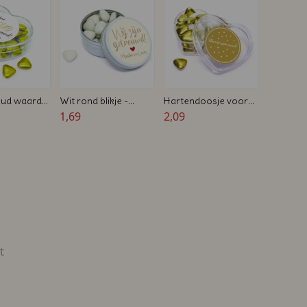
goud waard
Wit rond blikje -
Hartendoosje voor
-
Bedankje voor
1,69
huwelijken - Gevuld
2,09
nt hart met
bruiloften
met gouden
noepjes
snoephartjes -
Bedrukt
t