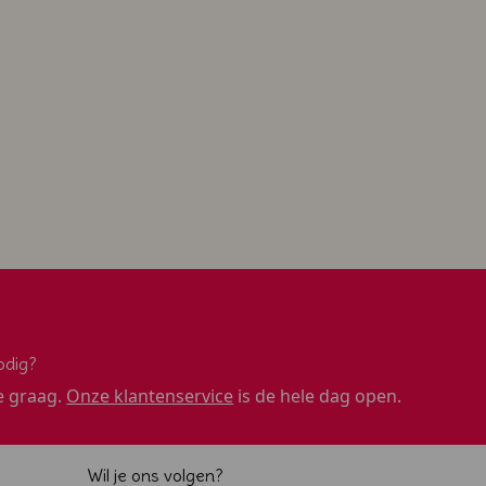
odig?
e graag.
Onze klantenservice
is de hele dag open.
Wil je ons volgen?