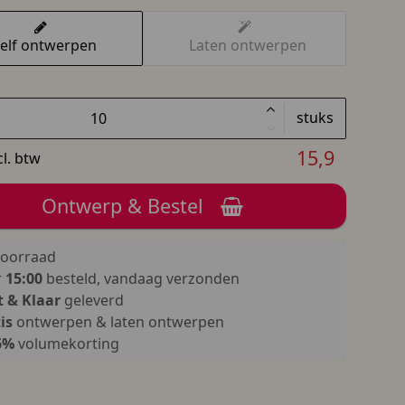
elf ontwerpen
Laten ontwerpen
stuks
15,9
cl. btw
Ontwerp & Bestel
oorraad
r
15:00
besteld, vandaag verzonden
 & Klaar
geleverd
is
ontwerpen & laten ontwerpen
6%
volumekorting