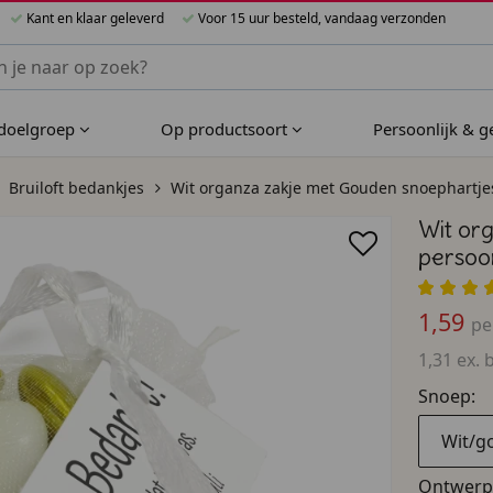
Kant en klaar geleverd
Voor 15 uur besteld, vandaag verzonden
nnen Bijzondere Bedankjes
 doelgroep
Op productsoort
Persoonlijk & 
Bruiloft bedankjes
Wit organza zakje met Gouden snoephartjes 
Wit or
persoon
1,59
pe
1,31 ex. 
Snoep:
Wit/g
Ontwerp