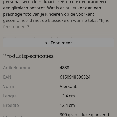
personaliseren kerstkaart creëren die gegarandeerd
een glimlach bezorgt. Wat is er nu leuker dan een
prachtige foto van je kinderen op de voorkant,
gecombineerd met de klassieke en warme tekst "fijne
feestdagen"?
Deze fotokaart is de perfecte manier om jouw warme
Toon meer
wensen over te brengen aan al je vrienden, buren,
kennissen en familie. Pak je het dit jaar extra groot aan
Productspecificaties
en organiseer je een etentje? Pas de tekst dan
eenvoudig aan in onze editor en gebruik deze kaart als
Artikelnummer
4838
een originele uitnodiging voor kerstdiner.
EAN
6150948596524
Een kerstkaart zelf ontwerpen was nog nooit zo leuk en
Vorm
Vierkant
gemakkelijk. Je hebt geen technische kennis nodig:
upload je favoriete foto, speel met de opmaak, en je
Lengte
12,4 cm
kunt direct zelf een kerstkaart maken in jouw eigen stijl.
Breedte
12,4 cm
Ben je helemaal tevreden met je ontwerp? Dan kun je
300 grams luxe glanzend