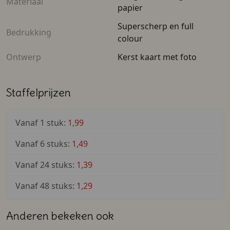
Materiaal
direct veilig je online kerstkaart bestellen. Wij zorgen
papier
voor een haarscherpe bedrukking op luxe papier en
Superscherp en full
een snelle levering, zodat jouw unieke kerstwensen
Bedrukking
colour
ruim op tijd klaar zijn om verstuurd te worden!
Ontwerp
Kerst kaart met foto
Kenmerken op een rij:
Eenvoudig zelf online te ontwerpen met eigen tekst
Staffelprijzen
en foto.
Ideaal als kerstgroet of diner-uitnodiging.
Vanaf 1 stuk:
1,99
Gedrukt op premium kwaliteit papier.
Vanaf 6 stuks:
1,49
Snel en veilig online te bestellen.
Vanaf 24 stuks:
1,39
Vanaf 48 stuks:
1,29
Anderen bekeken ook