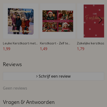
Leuke Kerstkaart met
Kerstkaart - Zelf te
Zakelijke kerstkaart
Familiefoto - Zelf je
1,99
ontwerpen -
1,49
rood met witte
1,79
Kerstkaart Maken
Ansichtkaart
sneeuwvlokken – A
dubbelzijdig
Reviews
Schrijf een review
Geen reviews
Vragen & Antwoorden