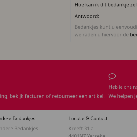
Hoe kan ik dit bedankje ze
Antwoord:
Bedankjes kunt u eenvoud
we raden u hiervoor de
be
Heb je ons n
ling, bekijk facturen of retourneer een artikel.
We helpen j
ndere Bedankjes
Locatie & Contact
ondere Bedankjes
Kreeft 31 a
4401NZ Yerseke