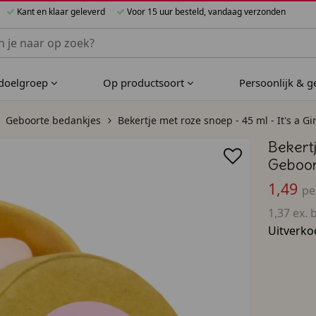
Kant en klaar geleverd
Voor 15 uur besteld, vandaag verzonden
nnen Bijzondere Bedankjes
 doelgroep
Op productsoort
Persoonlijk & 
Geboorte bedankjes
Bekertje met roze snoep - 45 ml - It's a G
Bekertj
Geboor
1,49
pe
1,37 ex. 
Uitverko