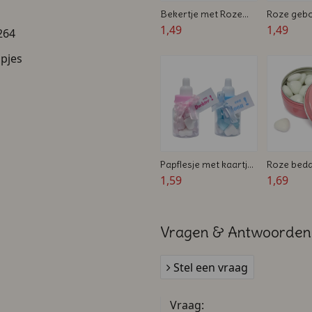
Bekertje met Roze
Roze geb
Snoep hartjes - 45 ml
1,49
papflesje 
1,49
264
- Geboorte bedankje
naam
pjes
Papflesje met kaartje
Roze beda
en gevuld - wit - roze
1,59
foto - Trak
1,69
- blauw - Geboorte
5,7 x 2,7 
Bedankje
Vragen & Antwoorden
Stel een vraag
Vraag: