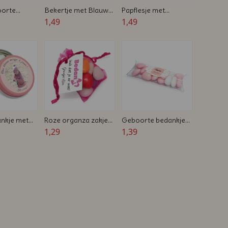
oorte
Bekertje met Blauwe
Papflesje met
met foto en
Snoep hartjes - 45 ml
1,49
Chocolade Hartjes -
1,49
- Geboorte bedankje
Blauw of Roze -
Bedrukt - Geboorte
bedankje
nkje met
Roze organza zakje
Geboorte bedankje
tatie blikje -
met snoep en kaartje
1,29
transparante tube
1,39
cm
- Geboorte Bedankje
met bedrukking -
Roze of Blauw