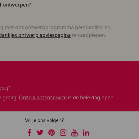
lf ontwerpen?
ig met ons ontwerpprogramma personaliseren,
dankjes ontwerp adviespagina
te raadplegen.
odig?
e graag.
Onze klantenservice
is de hele dag open.
Wil je ons volgen?