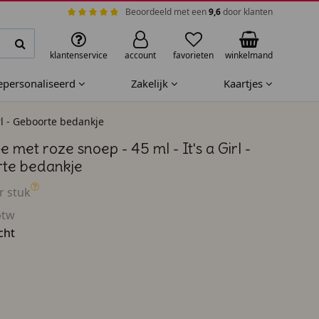
Beoordeeld met een
9,6
door klanten
klantenservice
account
favorieten
winkelmand
gepersonaliseerd
Zakelijk
Kaartjes
irl - Geboorte bedankje
e met roze snoep - 45 ml - It's a Girl -
te bedankje
r stuk
btw
cht