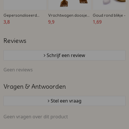
Gepersonaliseerd
Vrachtwagen doosje
Goud rond blikje -
bedankdoosje met
3,8
met Toblerone -
9,9
Gevuld met snoep -
1,69
snoepjes - Zakelijk
Zakelijk bedankje
Zakelijk bedankje
bedankje
Reviews
Schrijf een review
Geen reviews
Vragen & Antwoorden
Stel een vraag
Geen vragen over dit product