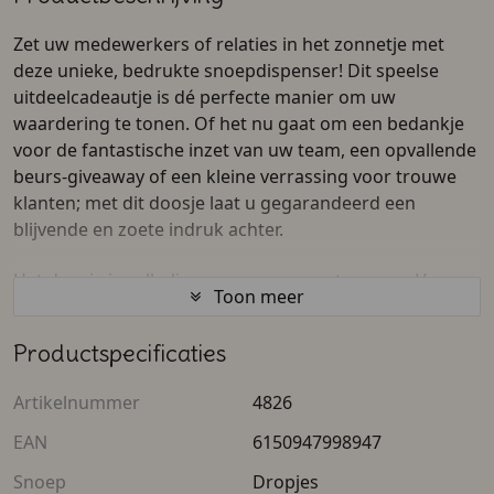
Zet uw medewerkers of relaties in het zonnetje met
deze unieke, bedrukte snoepdispenser! Dit speelse
uitdeelcadeautje is dé perfecte manier om uw
waardering te tonen. Of het nu gaat om een bedankje
voor de fantastische inzet van uw team, een opvallende
beurs-giveaway of een kleine verrassing voor trouwe
klanten; met dit doosje laat u gegarandeerd een
blijvende en zoete indruk achter.
Het doosje is volledig naar wens vorm te geven. Voeg
Toon meer
eenvoudig uw eigen bedrijfslogo, een welgemeende
persoonlijke tekst en uw huisstijlkleuren toe aan het
Productspecificaties
ontwerp. Maak het geschenk helemaal af door de
dispenser te vullen met heerlijke snoepjes naar keuze,
Artikelnummer
4826
zoals de vrolijke hartjes. U kunt de kleur van het
snoepgoed zelfs afstemmen op de kleuren van uw
EAN
6150947998947
doosje voor een perfect kloppend totaalplaatje!
Snoep
Dropjes