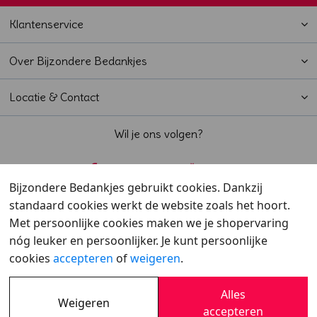
Klantenservice
Over Bijzondere Bedankjes
Locatie & Contact
Wil je ons volgen?
Bijzondere Bedankjes gebruikt cookies. Dankzij
standaard cookies werkt de website zoals het hoort.
Beoordeeld met een
9,6
door klanten
Met persoonlijke cookies maken we je shopervaring
nóg leuker en persoonlijker. Je kunt persoonlijke
cookies
accepteren
of
weigeren
.
Alles
Weigeren
Overzicht
•
Verzending
•
Cookies
•
Privacy
accepteren