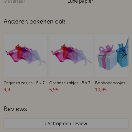
Materiaal
Luxe papier
Anderen bekeken ook
Organza zakjes - 5 x 7
Organza zakjes - 5 x 7
Bonbondoosjes - V
cm - Wit, Roze, Blauw,
9,9
cm - Wit, Roze, Blauw,
5,95
1 bonbon - Diverse
10,95
Paars, Rood of Fuchsia
Paars, Rood of Fuchsia
kleuren
- 100 stuks
- 50 stuks
Reviews
Schrijf een review