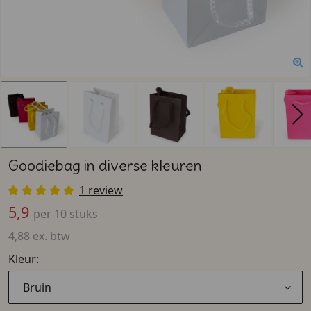
Goodiebag in diverse kleuren
1 review
5,9
per 10 stuks
4,88 ex. btw
Kleur:
Bruin