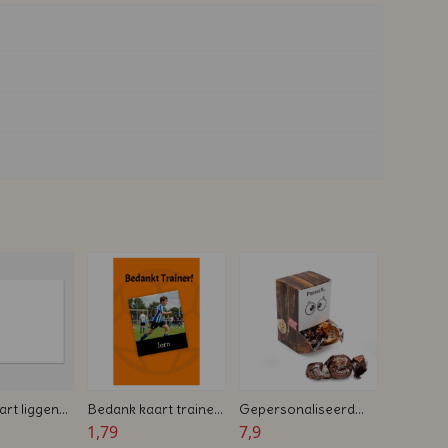
art liggend
Bedank kaart trainer
Gepersonaliseerd
lzijdig -
voetbal met naam en
1,79
dispenserdoosje met
7,9