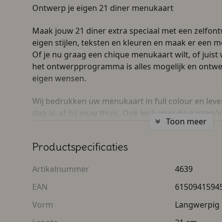
Ontwerp je eigen 21 diner menukaart
Maak jouw 21 diner extra speciaal met een zelfon
eigen stijlen, teksten en kleuren en maak er een mo
Of je nu graag een chique menukaart wilt, of juist w
het ontwerpprogramma is alles mogelijk en ontwe
eigen wensen.
Wij bedrukken uw menukaart in full colour en lev
dag al, af bij jouw thuis. Ook leuk voor de gasten
Toon meer
nemen naar huis, als een aandenken aan een gesla
Productspecificaties
De menukaart is van goede kwaliteit, namelijk stev
21 diner of gewoon voor een weekmenu in een res
Artikelnummer
4639
dit kaartje zijn 21 centimeter bij 10 centimeter.
EAN
6150941594
Vorm
Langwerpig