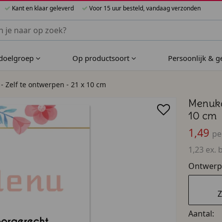
Kant en klaar geleverd
Voor 15 uur besteld, vandaag verzonden
nnen Bijzondere Bedankjes
 doelgroep
Op productsoort
Persoonlijk & 
- Zelf te ontwerpen - 21 x 10 cm
Menukaa
10 cm
1,49
pe
1,23 ex. 
Ontwerp
Z
Aantal: