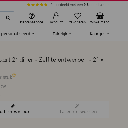
Beoordeeld met een
9,6
door klanten
klantenservice
account
favorieten
winkelmand
gepersonaliseerd
Zakelijk
Kaartjes
rt 21 diner - Zelf te ontwerpen - 21 x
r stuk
btw
:
elf ontwerpen
Laten ontwerpen