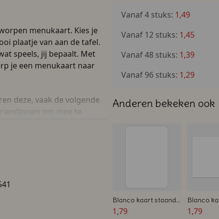
Vanaf 4 stuks:
1,49
tworpen menukaart. Kies je
Vanaf 12 stuks:
1,45
oi plaatje van aan de tafel.
at speels, jij bepaalt. Met
Vanaf 48 stuks:
1,39
rp je een menukaart naar
Vanaf 96 stuks:
1,29
eren deze, vaak de volgende
Anderen bekeken ook
/vriendinnen om mee te
agd feestje.
ig karton. Perfect voor een
taurant. De afmetingen van
541
Blanco kaart staand
Blanco ka
A6 ronde hoeken -
1,79
A6 - Dubbe
1,79