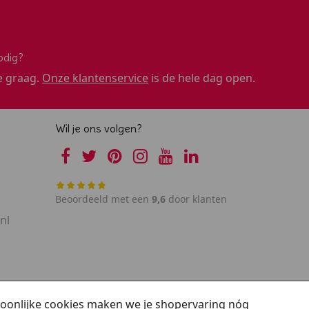
odig?
e graag.
Onze klantenservice
is de hele dag open.
Wil je ons volgen?
Beoordeeld met een
9,6
door klanten
nl
rsoonlijke cookies maken we je shopervaring nóg