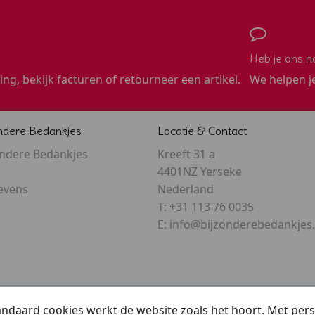
Heb je ons n
ling, bekijk facturen of retourneer een artikel.
We helpen j
ndere Bedankjes
Locatie & Contact
ondere Bedankjes
Kreeft 31 a
4401NZ Yerseke
evens
Nederland
T:
+31 113 76 0035
E:
info@bijzonderebedankjes.
tandaard cookies werkt de website zoals het hoort. Met pe