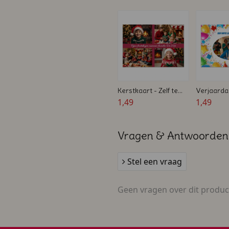
Dubbelzijdig - Zelf
Zelf ontw
ontwerpen
Kerstkaart - Zelf te
Verjaarda
ontwerpen -
1,49
Zelf te on
1,49
Ansichtkaart
Ansichtka
Vragen & Antwoorden
Stel een vraag
Geen vragen over dit produc