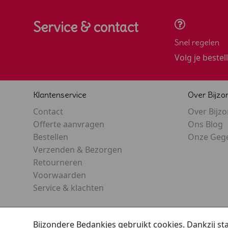
Service & contact
Snel regelen
Volg je bestel
Klantenservice
Over Bijzo
Contact
Over Bijz
Offerte aanvragen
Ons Blog
Bestellen
Onze Geg
Verzenden & Bezorgen
Retourneren
Voorwaarden
Service & klachten
Bijzondere Bedankjes gebruikt cookies. Dankzij s