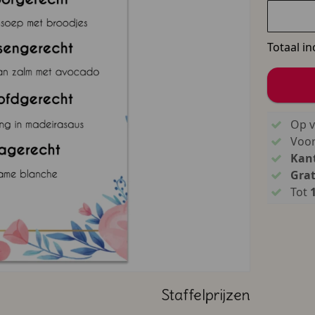
Totaal in
Op v
Voo
Kant
Grat
Tot
Staffelprijzen