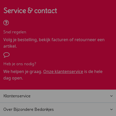
Service & contact
Snel regelen
Volg je bestelling, bekijk facturen of retourneer een
artikel.
Heb je ons nodig?
We helpen je graag.
Onze klantenservice
is de hele
dag open.
Klantenservice
Over Bijzondere Bedankjes