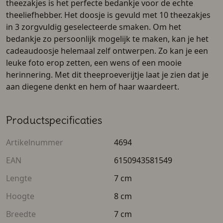
theezakjes is het perfecte bedankje voor de echte
theeliefhebber. Het doosje is gevuld met 10 theezakjes
in 3 zorgvuldig geselecteerde smaken. Om het
bedankje zo persoonlijk mogelijk te maken, kan je het
cadeaudoosje helemaal zelf ontwerpen. Zo kan je een
leuke foto erop zetten, een wens of een mooie
herinnering. Met dit theeproeverijtje laat je zien dat je
aan diegene denkt en hem of haar waardeert.
Productspecificaties
Artikelnummer
4694
EAN
6150943581549
Lengte
7 cm
Hoogte
8 cm
Breedte
7 cm