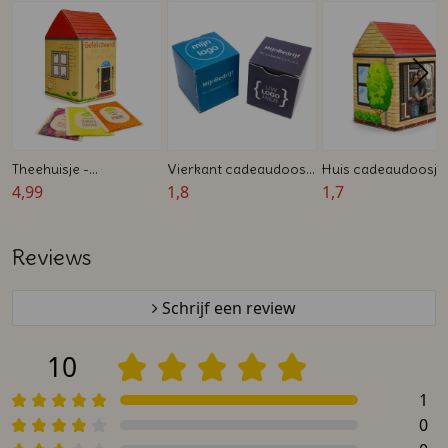
Theehuisje -
Vierkant cadeaudoosje
Huis cadeaudoosje 
Cadeaudoosje gevuld
4,99
met logo en tekst
1,8
Zelf te ontwerpen - 
1,7
met theezakjes
x 4,5 x 7,5 cm
Reviews
Schrijf een review
10
1
0