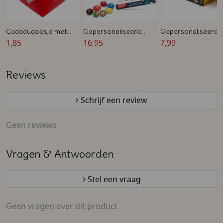
Cadeaudoosje met
Gepersonaliseerd
Gepersonaliseerd
hartjes sluiting
1,85
cadeaudoosje met
16,95
Toffee cadeautje
7,99
cadeaukaart en M&M's
Reviews
Schrijf een review
Geen reviews
Vragen & Antwoorden
Stel een vraag
Geen vragen over dit product