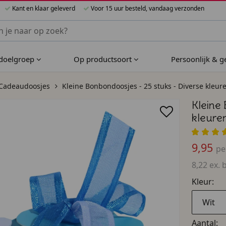
Kant en klaar geleverd
Voor 15 uur besteld, vandaag verzonden
nnen Bijzondere Bedankjes
 doelgroep
Op productsoort
Persoonlijk & 
Cadeaudoosjes
Kleine Bonbondoosjes - 25 stuks - Diverse kleur
Kleine 
kleure
9,95
pe
8,22 ex. 
Kleur:
Wit
Aantal: