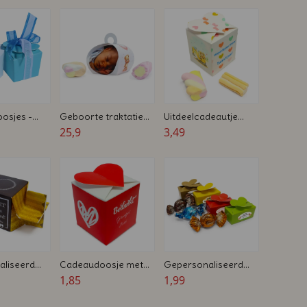
osjes -
Geboorte traktatie
Uitdeelcadeautje
nbon -
25 stuks met naam of
25,9
voor school met
3,49
leuren
foto
eigen ontwerp
liseerd
Cadeaudoosje met
Gepersonaliseerd
deautje
hartjes sluiting
1,85
cadeautje -
1,99
Bonbondoosje met