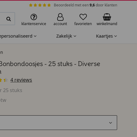
Beoordeeld met een
9,6
door klanten
klantenservice
account
favorieten
winkelmand
gepersonaliseerd
Zakelijk
Kaartjes
en
Bonbondoosjes - 25 stuks - Diverse
n
4 reviews
r 25 stuks
btw