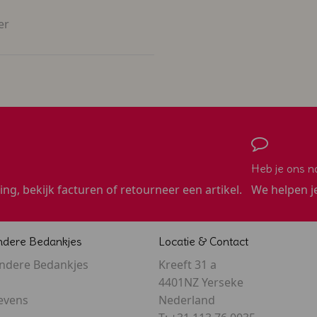
er
Heb je ons n
ling, bekijk facturen of retourneer een artikel.
We helpen j
ndere Bedankjes
Locatie & Contact
ondere Bedankjes
Kreeft 31 a
4401NZ Yerseke
evens
Nederland