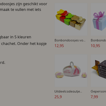
doosjes zijn geschikt voor
smaak te vullen met iets
gbaar in 5 kleuren
Bonbondoosjes voor
Bonbondo
er chachet. Onder het kopje
2 bonbons
12,95
Voor 1 bo
10,95
Diverse k
rd.
Uitdeelcadeautje
Gepersona
voor traktaties
25,9
Toffee ca
7,99