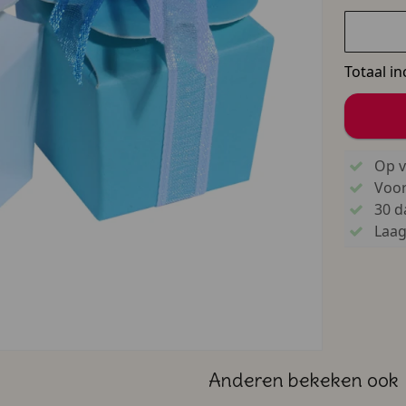
Totaal in
Op v
Voo
30 d
Laags
Anderen bekeken ook