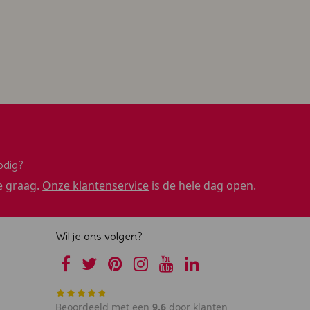
odig?
e graag.
Onze klantenservice
is de hele dag open.
Wil je ons volgen?
Beoordeeld met een
9,6
door klanten