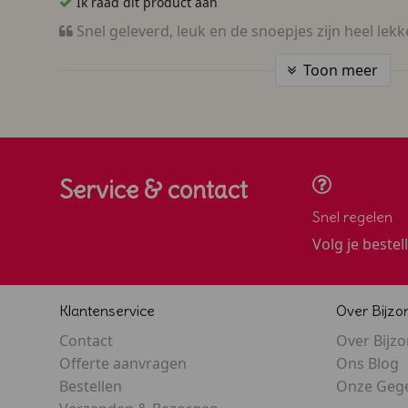
Ik raad dit product aan
Snel geleverd, leuk en de snoepjes zijn heel lekk
Toon meer
Service & contact
Snel regelen
Volg je bestel
Klantenservice
Over Bijzo
Contact
Over Bijz
Offerte aanvragen
Ons Blog
Bestellen
Onze Geg